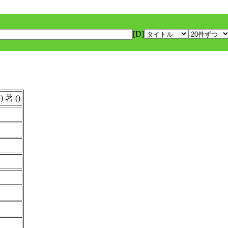
[D]
 著 ()