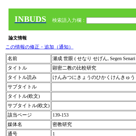
INBUDS
検索語入力欄：
論文情報
この情報の修正・追加（通知）
名前
瀬成 世眼 ( せなり せげん, Segen Senari )
タイトル
顕密二教の比較研究
タイトル読み
けんみつにきょうのひかくけんきゅう
サブタイトル
タイトル(欧文)
サブタイトル(欧文)
該当ページ
139-153
媒体名
密教研究
通号
1