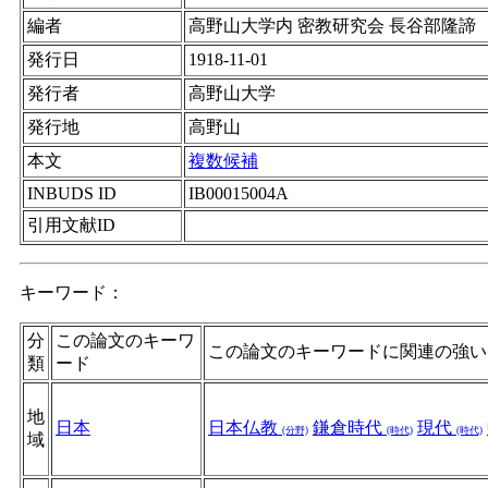
編者
高野山大学内 密教研究会 長谷部隆諦
発行日
1918-11-01
発行者
高野山大学
発行地
高野山
本文
複数候補
INBUDS ID
IB00015004A
引用文献ID
キーワード：
分
この論文のキーワ
この論文のキーワードに関連の強い
類
ード
地
日本
日本仏教
鎌倉時代
現代
(分野)
(時代)
(時代)
域