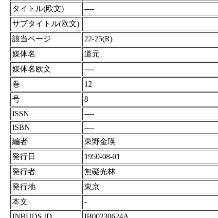
タイトル(欧文)
----
サブタイトル(欧文)
該当ページ
22-25(R)
媒体名
道元
媒体名欧文
----
巻
12
号
8
ISSN
----
ISBN
----
編者
東野金瑛
発行日
1950-08-01
発行者
無礙光林
発行地
東京
本文
-
INBUDS ID
IB00230624A