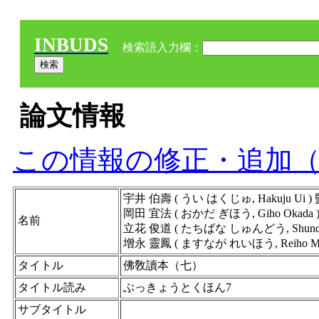
INBUDS
検索語入力欄：
論文情報
この情報の修正・追加
宇井 伯壽 ( うい はくじゅ, Hakuju Ui 
岡田 宜法 ( おかだ ぎほう, Giho Okada
名前
立花 俊道 ( たちばな しゅんどう, Shundo Ta
增永 靈鳳 ( ますなが れいほう, Reiho Ma
タイトル
佛敎讀本（七）
タイトル読み
ぶっきょうとくほん7
サブタイトル