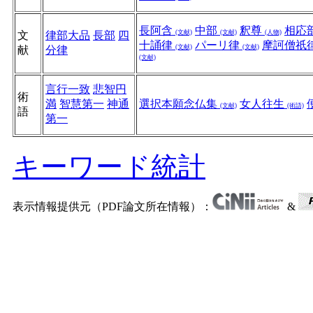
長阿含
中部
釈尊
相応
(文献)
(文献)
(人物)
文
律部大品
長部
四
十誦律
パーリ律
摩訶僧祇
(文献)
(文献)
献
分律
(文献)
言行一致
悲智円
術
満
智慧第一
神通
選択本願念仏集
女人往生
(文献)
(術語)
語
第一
キーワード統計
表示情報提供元（PDF論文所在情報）：
&