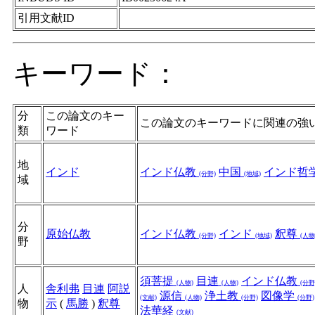
引用文献ID
キーワード：
分
この論文のキー
この論文のキーワードに関連の強
類
ワード
地
インド
インド仏教
中国
インド哲
(分野)
(地域)
域
分
原始仏教
インド仏教
インド
釈尊
(分野)
(地域)
(人物
野
須菩提
目連
インド仏教
(人物)
(人物)
(分野
人
舎利弗
目連
阿説
源信
浄土教
図像学
(文献)
(人物)
(分野)
(分野)
物
示
(
馬勝
)
釈尊
法華経
(文献)