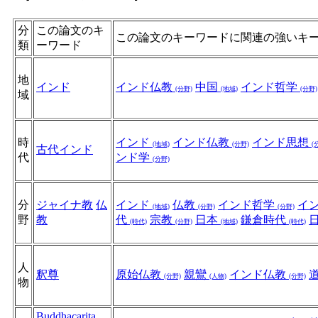
分
この論文のキ
この論文のキーワードに関連の強いキ
類
ーワード
地
インド
インド仏教
中国
インド哲学
(分野)
(地域)
(分野)
域
時
インド
インド仏教
インド思想
(地域)
(分野)
(
古代インド
代
ンド学
(分野)
分
ジャイナ教
仏
インド
仏教
インド哲学
イ
(地域)
(分野)
(分野)
野
教
代
宗教
日本
鎌倉時代
(時代)
(分野)
(地域)
(時代)
人
釈尊
原始仏教
親鸞
インド仏教
(分野)
(人物)
(分野)
物
Buddhacarita