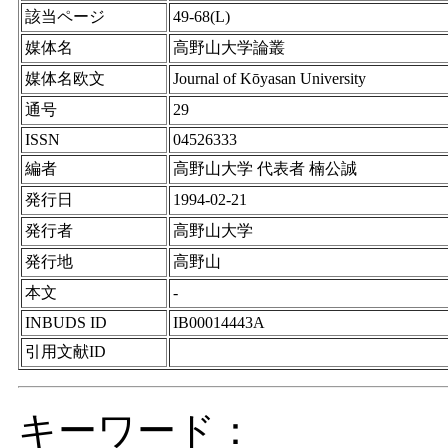
該当ページ
49-68(L)
媒体名
高野山大学論叢
媒体名欧文
Journal of Kōyasan University
通号
29
ISSN
04526333
編者
高野山大学 代表者 楠公誠
発行日
1994-02-21
発行者
高野山大学
発行地
高野山
本文
-
INBUDS ID
IB00014443A
引用文献ID
キーワード：