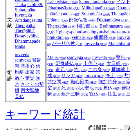
Lalitavistara
Saundarananda
イン
(文献)
(文献)
Jātaka
Isibh 38.
Dharmaśāstra
Milindapañha
Dhamm
(文献)
(文献)
Suttanipāta
mātrāchandas
Suttanipāta
Theragāt
Itivuttaka
(術語)
(文献)
文
Udāna
部派仏教
Dīghanikāya
Attadaṇḍasutta
(文献)
(分野)
(文献)
Theragāthā
献
Therīgāthā
相応部
Brahmasūtra
(文献)
(文献)
(文献
Therīgāthā
Ḥphags-pabud-medḥgyur-baluṅ-bstan-p
(文献)
Dasaveyāliya
bhikkhū
vethate
維摩経
Sūyag
(術語)
(術語)
(文献)
Dhammapada
パーリ仏教
nivveda
Mahābhāra
献)
(分野)
(術語)
Mahā
nivveda
Mahā
saṃvega
nivveda
警告
(文献)
(術語)
(術語)
(術
saṃvega
警告
即身成仏
十住心
大日経
(文献)
(術語)
(術語)
(文献)
鞭
菩提心
信
道元
怖
この身
厭離穢
(文献)
(人物)
(術語)
(術語)
厭離
出家
宗
術
戒
サンガ
turavu
浄土
共
(術語)
(術語)
(術語)
(術語)
教心
驚覚
無
語
共空間
願心回向
能加持身
(術語)
(術語)
(術語)
常
さとりの契
空
死
四大聖地
見仏
善
(術語)
(術語)
(術語)
(術語)
機
四大聖地
昧
般舟三昧
観仏
往生
(術語)
(術語)
(術語)
(術語)
見仏
キーワード統計