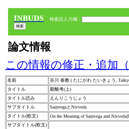
INBUDS
検索語入力欄：
論文情報
この情報の修正・追加
名前
谷川 泰教 ( たにがわ たいきょう, Taikyo
タイトル
厭離考(上)
タイトル読み
えんりこうじょう
サブタイトル
SaṃvegaとNivveda
タイトル(欧文)
On the Meaning of Saṃvega and Nivveda[Ⅰ
サブタイトル(欧文)