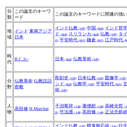
分
この論文のキーワ
この論文のキーワードに関連の強
類
ード
インド仏教
中国
インド哲
(分野)
(地域)
地
インド
東南アジア
ド
スリランカ
仏教
タ
(地域)
(地域)
(分野)
域
日本
平安時代
鎌倉
江戸時代
代)
(時代)
(時代)
(
時
日本
仏教美術
B.C.2c-
(地域)
(分野)
代
彫刻史
日本仏教
図像学
(分野)
(分野)
(分野)
分
仏教美術
仏教説話
ンド
仏教学
平安時代
(地域)
(分野)
(時代)
野
密教
術
(分野)
人
干潟竜祥
康僧鎧
高崎光哲
(人物)
(人物)
(
高田修
H.Marchal
物
竺法護
高田修
正法念処
語)
(人物)
(人物)
インド仏教
餓鬼報応経
往
(分野)
(文献)