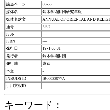
該当ページ
60-65
媒体名
鈴木学術財団研究年報
媒体名欧文
ANNUAL OF ORIENTAL AND RELIG
通号
5/6/7
ISSN
----
ISBN
----
発行日
1971-03-31
発行者
鈴木学術財団
発行地
東京
本文
-
INBUDS ID
IB00033977A
引用文献ID
キーワード：