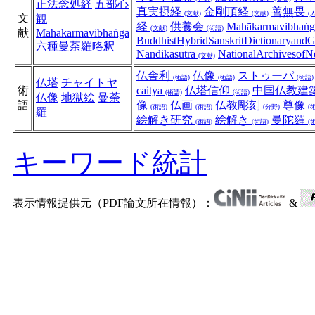
正法念処経
五部心
真実摂経
金剛頂経
善無畏
(文献)
(文献)
(
文
観
経
供養会
Mahākarmavibhaṅ
(文献)
(術語)
献
Mahākarmavibhaṅga
BuddhistHybridSanskritDictionaryan
六種曼荼羅略釈
Nandikasūtra
NationalArchivesofN
(文献)
仏舎利
仏像
ストゥーパ
(術語)
(術語)
(術語)
仏塔
チャイトヤ
術
caitya
仏塔信仰
中国仏教建
(術語)
(術語)
仏像
地獄絵
曼荼
語
像
仏画
仏教彫刻
尊像
(術語)
(術語)
(分野)
(
羅
絵解き研究
絵解き
曼陀羅
(術語)
(術語)
(
キーワード統計
表示情報提供元（PDF論文所在情報）：
&