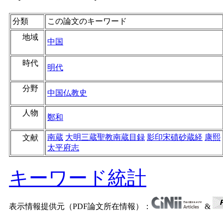
分類
この論文のキーワード
地域
中国
時代
明代
分野
中国仏教史
人物
鄭和
南蔵
大明三蔵聖教南蔵目録
影印宋磧砂蔵経
康熙
文献
太平府志
キーワード統計
表示情報提供元（PDF論文所在情報）：
&