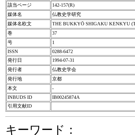
該当ページ
142-157(R)
媒体名
仏教史学研究
媒体名欧文
THE BUKKYŌ SHIGAKU KENKYU (The Jou
巻
37
号
1
ISSN
0288-6472
発行日
1994-07-31
発行者
仏教史学会
発行地
京都
本文
-
INBUDS ID
IB00245874A
引用文献ID
キーワード：