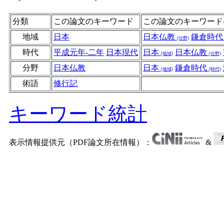
分類
この論文のキーワード
この論文のキーワード
地域
日本
日本仏教
鎌倉時
(分野)
時代
平成元年-二年
日本現代
日本
日本仏教
(地域)
(分野)
分野
日本仏教
日本
鎌倉時代
(地域)
(時代)
術語
修行記
キーワード統計
表示情報提供元（PDF論文所在情報）：
&