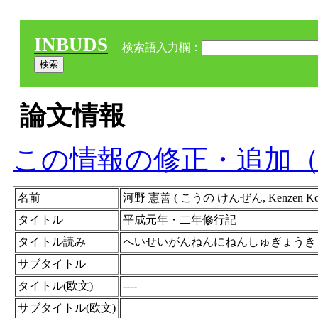
INBUDS
検索語入力欄：
論文情報
この情報の修正・追加
名前
河野 憲善 ( こうの けんぜん, Kenze
タイトル
平成元年・二年修行記
タイトル読み
へいせいがんねんにねんしゅぎょうき
サブタイトル
タイトル(欧文)
----
サブタイトル(欧文)