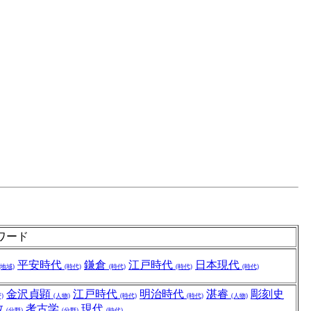
ワード
平安時代
鎌倉
江戸時代
日本現代
(地域)
(時代)
(時代)
(時代)
(時代)
金沢貞顕
江戸時代
明治時代
湛睿
彫刻史
)
(人物)
(時代)
(時代)
(人物)
教
考古学
現代
(分野)
(分野)
(時代)