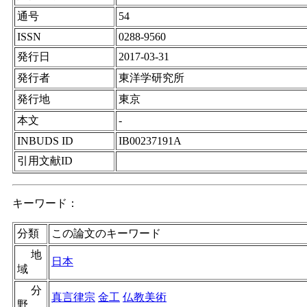
通号
54
ISSN
0288-9560
発行日
2017-03-31
発行者
東洋学研究所
発行地
東京
本文
-
INBUDS ID
IB00237191A
引用文献ID
キーワード：
分類
この論文のキーワード
地
日本
域
分
真言律宗
金工
仏教美術
野