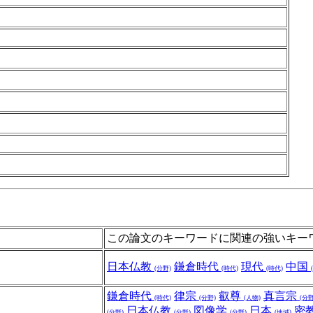
この論文のキーワードに関連の強いキー
日本仏教
鎌倉時代
現代
中国
(分野)
(時代)
(時代)
鎌倉時代
律宗
叡尊
真言宗
(時代)
(分野)
(人物)
(分野
日本仏教
図像学
日本
密
(分野)
(分野)
(分野)
(地域)