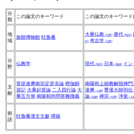
分
この論文のキーワード
この論文のキーワード
類
地
大乗仏教
唐代
(分野)
(時代)
旅順博物館
吐魯番
域
考古学
代)
(分野)
分
仏教学
現代
日本
イン
(時代)
(地域)
野
菩提達摩南宗定是非論
楞伽師
南陽和上頓教解脱禅門
文
資記
大乘起世論
二入四行論
大
達摩
曹溪大師別伝
(人物)
献
乘五方便
南陽和尚問答雜徴義
論
禅宗
浄覚
(文献)
(分野)
(人
術
吐魯番漢文文獻
禪籍
語