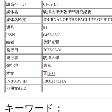
該当ページ
61-82(L)
媒体名
駒澤大學佛敎學部硏究紀要
媒体名欧文
JOURNAL OF THE FACULTY OF BU
通号
81
ISSN
0452-3628
編者
奥野光賢
発行日
2023-03-31
発行者
駒澤大學
発行地
東京
本文
あり
INBUDS ID
IB00237321A
引用文献ID
キーワード：