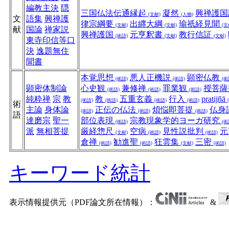
編教主決
隠
三国仏法伝通縁起
凝然
興禅護
(文献)
(人物)
文
語集
興禅護
律宗綱要
出纒大綱
瑜祇経見聞
(文献)
(文献)
(文
献
国論
禅家説
興禅護国
元亨釈書
教行信証
(術語)
(文献)
(文献)
東寺印信等口
決
逸題無住
聞書
本覚思想
悪人正機説
顕密仏教
(術語)
(術語)
(術
顕密体制論
心史観
兼修禅
罪業観
授菩
(術語)
(術語)
(術語)
純粋禅
宗
教
教
五重玄義
行入
pratijñā
(術語)
(術語)
(術語)
(術語)
術
主論
身体論
正伝の仏法
煩悩即菩提
仏身
(術語)
(術語)
(術語)
語
達磨宗
聖一
部位表現
宗教現象学的ヨーガ研究
(術語)
(術
派
無相菩提
厳経惣尺
空病
見性説批判
元
(文献)
(術語)
(術語)
倉禅
勧進聖
狂雲集
三密
(術語)
(術語)
(文献)
(術語)
キーワード統計
表示情報提供元（PDF論文所在情報）：
&