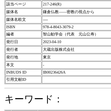
該当ページ
217-246(R)
媒体名
鎌倉仏教――密教の視点から
媒体名欧文
----
ISBN
978-4-8043-3079-2
編者
智山勧学会（代表 元山公寿）
発行日
2023-04-10
発行者
大蔵出版株式会社
発行地
東京
本文
-
INBUDS ID
IB00236426A
引用文献ID
キーワード：