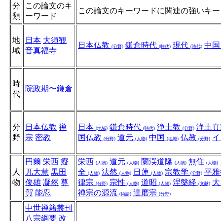
分
この論文のキ
この論文のキーワードに関連の強いキー
類
ーワード
地
日本
大須観
日本仏教
鎌倉時代
現代
中
(分野)
(時代)
(時代)
域
音真福寺
時
院政期〜鎌倉
代
分
日本仏教
禅
日本
鎌倉時代
浄土教
浄土
(地域)
(時代)
(分野)
野
宗
密教
国仏教
道元
中国
仏教
イ
(分野)
(人物)
(地域)
(分野)
円爾
栄西
癡
栄西
道元
蘭渓道隆
無住
(人物)
(人物)
(人物)
(人物)
人
兀大慧
黒田
全
法然
日蓮
宗教学
平
(人物)
(人物)
(人物)
(分野)
物
俊雄
凝然
尊
律宗
宗性
道昭
涅槃経
大
(分野)
(人物)
(人物)
(文献)
賀
能忍
禅宗の源流
達磨宗
(術語)
(分野)
中世禅籍叢刊
八宗綱要
改