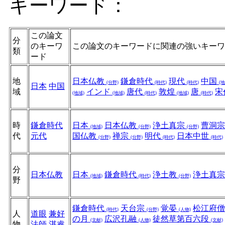
キーワード：
この論文
分
のキーワ
この論文のキーワードに関連の強いキーワ
類
ード
地
日本仏教
鎌倉時代
現代
中国
(分野)
(時代)
(時代)
(地
日本
中国
域
インド
唐代
敦煌
唐
宋
(地域)
(地域)
(時代)
(地域)
(時代)
時
鎌倉時代
日本
日本仏教
浄土真宗
曹洞
(地域)
(分野)
(分野)
代
元代
国仏教
禅宗
明代
日本中世
(分野)
(分野)
(時代)
(時代)
分
日本仏教
日本
鎌倉時代
浄土教
浄土真
(地域)
(時代)
(分野)
野
鎌倉時代
天台宗
覚晏
松江府
(時代)
(分野)
(人物)
人
道眼
兼好
の月
広沢孔融
徒然草第百六段
(文献)
(人物)
(文献)
物
法師
湛睿