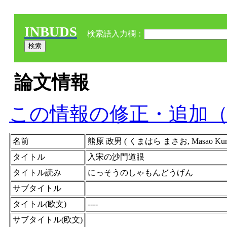
INBUDS
検索語入力欄：
論文情報
この情報の修正・追加
名前
熊原 政男 ( くまはら まさお, Masao K
タイトル
入宋の沙門道眼
タイトル読み
にっそうのしゃもんどうげん
サブタイトル
タイトル(欧文)
----
サブタイトル(欧文)