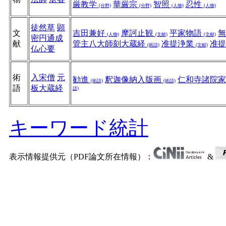
厳教学
華厳宗
智照
忍性
(分野)
(分野)
(人物)
(人物)
徒然草
顕
文
吉田兼好
摩訶止観
平家物語
(人物)
(文献)
(文献)
密円通成
献
管主八大師刻大蔵経
准提浄業
准
(術語)
(文献)
仏心要
術
入宋僧
元
勧進
釈迦像納入版画
仁和寺諸院
(術語)
(術語)
語
板大蔵経
語)
キーワード統計
表示情報提供元（PDF論文所在情報）：
&