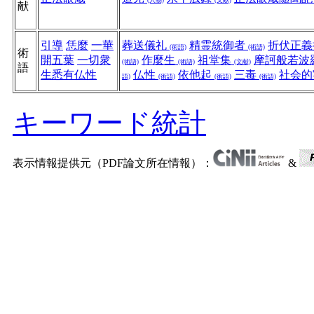
(人物)
(文献)
献
引導
恁麼
一華
葬送儀礼
精霊統御者
折伏正
(術語)
(術語)
術
開五葉
一切衆
作麼生
祖堂集
摩訶般若波
(術語)
(術語)
(文献)
語
生悉有仏性
仏性
依他起
三毒
社会
語)
(術語)
(術語)
(術語)
キーワード統計
表示情報提供元（PDF論文所在情報）：
&