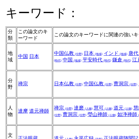
キーワード：
分
この論文のキ
この論文のキーワードに関連の強いキ
類
ーワード
地
中国仏教
日本
インド
唐
(分野)
(地域)
(地域)
中国
日本
域
中国
平安時代
鎌倉
江
(時代)
(地域)
(時代)
(時代)
分
禅宗
日本仏教
中国仏教
曹洞宗
(分野)
(分野)
(分野)
野
人
禅宗
達磨
慧可
道元
慧
(分野)
(人物)
(人物)
(人物)
達摩
道元禅師
物
曹洞宗
瑩山禅師
如浄禅師
(分野)
(分野)
(人物)
文
正法眼蔵
道元
永平広録
正法眼蔵随聞