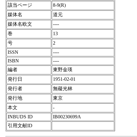
該当ページ
8-9(R)
媒体名
道元
媒体名欧文
----
巻
13
号
2
ISSN
----
ISBN
----
編者
東野金瑛
発行日
1951-02-01
発行者
無礙光林
発行地
東京
本文
-
INBUDS ID
IB00230699A
引用文献ID