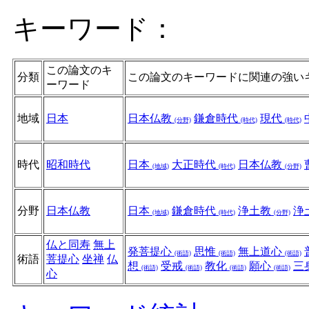
キーワード：
この論文のキ
分類
この論文のキーワードに関連の強い
ーワード
地域
日本
日本仏教
鎌倉時代
現代
(分野)
(時代)
(時代)
時代
昭和時代
日本
大正時代
日本仏教
(地域)
(時代)
(分野)
分野
日本仏教
日本
鎌倉時代
浄土教
浄
(地域)
(時代)
(分野)
仏と同寿
無上
発菩提心
思惟
無上道心
(術語)
(術語)
(術語)
術語
菩提心
坐禅
仏
想
受戒
教化
願心
三
(術語)
(術語)
(術語)
(術語)
心