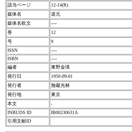
該当ページ
12-14(R)
媒体名
道元
媒体名欧文
----
巻
12
号
9
ISSN
----
ISBN
----
編者
東野金瑛
発行日
1950-09-01
発行者
無礙光林
発行地
東京
本文
-
INBUDS ID
IB00230631A
引用文献ID