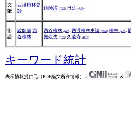
文
西渓檀林史
鏡師講
日莚
(術語)
(人物)
献
論
術
鏡師講
西
西谷檀林
西渓檀林史論
檀林
(術語)
(文献)
(術語)
語
谷檀林
殿焼失
久遠寺
(術語)
(術語)
キーワード統計
表示情報提供元（PDF論文所在情報）：
&