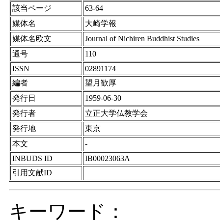
該当ページ
63-64
媒体名
大崎学報
媒体名欧文
Journal of Nichiren Buddhist Studies
通号
110
ISSN
02891174
編者
望月歓厚
発行日
1959-06-30
発行者
立正大学仏教学会
発行地
東京
本文
-
INBUDS ID
IB00023063A
引用文献ID
キーワード：