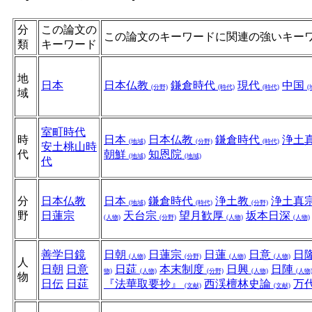
分
この論文の
この論文のキーワードに関連の強いキー
類
キーワード
地
日本
日本仏教
鎌倉時代
現代
中国
(分野)
(時代)
(時代)
(
域
室町時代
時
日本
日本仏教
鎌倉時代
浄土
(地域)
(分野)
(時代)
安土桃山時
代
朝鮮
知恩院
(地域)
(地域)
代
分
日本仏教
日本
鎌倉時代
浄土教
浄土真
(地域)
(時代)
(分野)
野
日蓮宗
天台宗
望月歓厚
坂本日深
(人物)
(分野)
(人物)
(人物)
善学日鏡
日朝
日蓮宗
日蓮
日意
日
(人物)
(分野)
(人物)
(人物)
人
日朝
日意
日莚
本末制度
日興
日陣
物)
(人物)
(分野)
(人物)
(人物
物
日伝
日莚
『法華取要抄』
西渓檀林史論
万
(文献)
(文献)