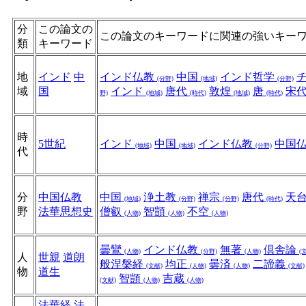
分
この論文の
この論文のキーワードに関連の強いキー
類
キーワード
地
インド
中
インド仏教
中国
インド哲学
(分野)
(地域)
(分野)
域
国
インド
唐代
敦煌
唐
宋
野)
(地域)
(時代)
(地域)
(時代)
時
5世紀
インド
中国
インド仏教
中国
(地域)
(地域)
(分野)
代
分
中国仏教
中国
浄土教
禅宗
唐代
天
(地域)
(分野)
(分野)
(時代)
野
法華思想史
僧叡
智顗
不空
(人物)
(人物)
(人物)
曇鸞
インド仏教
無著
倶舎論
(人物)
(分野)
(人物)
(
人
世親
道朗
般涅槃経
均正
曇済
二諦義
(文献)
(人物)
(人物)
(文献)
物
道生
智顗
吉蔵
(文献)
(人物)
(人物)
法華経
法