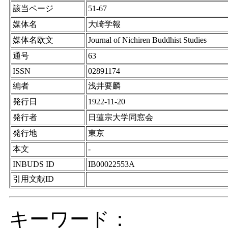
該当ページ
51-67
媒体名
大崎学報
媒体名欧文
Journal of Nichiren Buddhist Studies
通号
63
ISSN
02891174
編者
浅井要麟
発行日
1922-11-20
発行者
日蓮宗大学同窓会
発行地
東京
本文
-
INBUDS ID
IB00022553A
引用文献ID
キーワード：