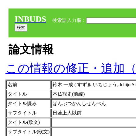
INBUDS
検索語入力欄：
論文情報
この情報の修正・追加
名前
鈴木 一成 ( すずき いちじょう, Ichijo Suzu
タイトル
本仏観史(前編)
タイトル読み
ほんぶつかんしぜんぺん
サブタイトル
日蓮上人以前
タイトル(欧文)
サブタイトル(欧文)