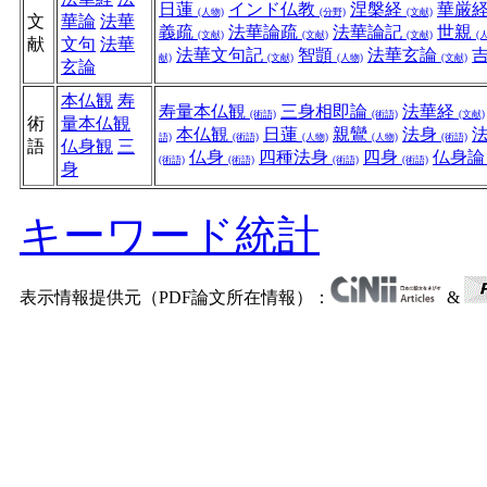
日蓮
インド仏教
涅槃経
華厳
(人物)
(分野)
(文献)
文
華論
法華
義疏
法華論疏
法華論記
世親
(文献)
(文献)
(文献)
(
献
文句
法華
法華文句記
智顗
法華玄論
献)
(文献)
(人物)
(文献)
玄論
本仏観
寿
寿量本仏観
三身相即論
法華経
(術語)
(術語)
(文献)
術
量本仏観
本仏観
日蓮
親鸞
法身
語)
(術語)
(人物)
(人物)
(術語)
語
仏身観
三
仏身
四種法身
四身
仏身
(術語)
(術語)
(術語)
(術語)
身
キーワード統計
表示情報提供元（PDF論文所在情報）：
&