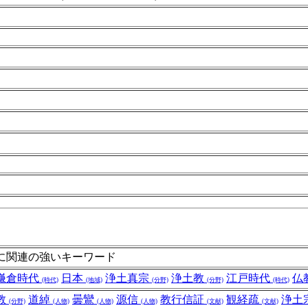
に関連の強いキーワード
鎌倉時代
日本
浄土真宗
浄土教
江戸時代
仏
(時代)
(地域)
(分野)
(分野)
(時代)
教
道綽
曇鸞
源信
教行信証
観経疏
浄土
(分野)
(人物)
(人物)
(人物)
(文献)
(文献)