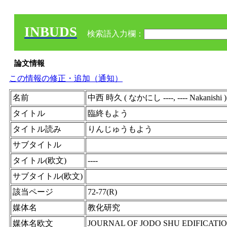
INBUDS
検索語入力欄：
論文情報
この情報の修正・追加（通知）
名前
中西 時久 ( なかにし ----, ----
タイトル
臨終もよう
タイトル読み
りんじゅうもよう
サブタイトル
タイトル(欧文)
----
サブタイトル(欧文)
該当ページ
72-77(R)
媒体名
教化研究
媒体名欧文
JOURNAL OF JODO SHU EDIFICATI