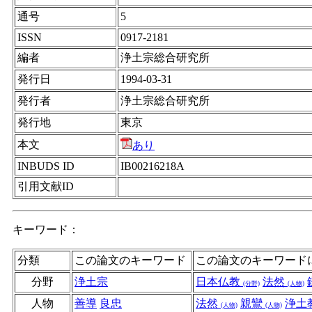
通号
5
ISSN
0917-2181
編者
浄土宗総合研究所
発行日
1994-03-31
発行者
浄土宗総合研究所
発行地
東京
本文
あり
INBUDS ID
IB00216218A
引用文献ID
キーワード：
分類
この論文のキーワード
この論文のキーワード
分野
浄土宗
日本仏教
法然
(分野)
(人物)
人物
善導
良忠
法然
親鸞
浄土
(人物)
(人物)