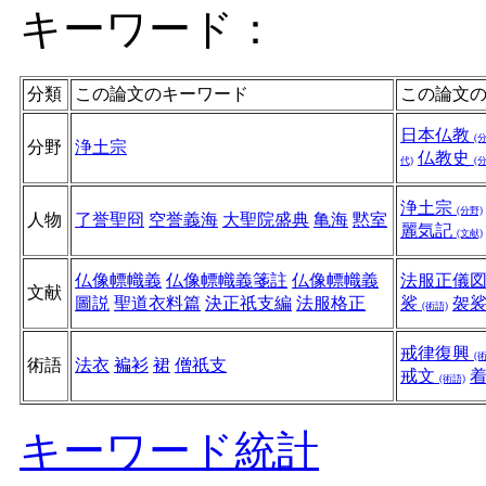
キーワード：
分類
この論文のキーワード
この論文
日本仏教
(
分野
浄土宗
仏教史
代)
(
浄土宗
(分野)
人物
了誉聖冏
空誉義海
大聖院盛典
亀海
黙室
麗気記
(文献)
仏像幖幟義
仏像幖幟義箋註
仏像幖幟義
法服正儀
文献
圖説
聖道衣料篇
決正祇支編
法服格正
裟
袈
(術語)
戒律復興
(
術語
法衣
褊衫
裙
僧祇支
戒文
(術語)
キーワード統計