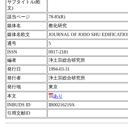
サブタイトル(欧
文)
該当ページ
78-85(R)
媒体名
教化研究
媒体名欧文
JOURNAL OF JODO SHU EDIFICATI
通号
5
ISSN
0917-2181
編者
浄土宗総合研究所
発行日
1994-03-31
発行者
浄土宗総合研究所
発行地
東京
本文
あり
INBUDS ID
IB00216219A
引用文献ID