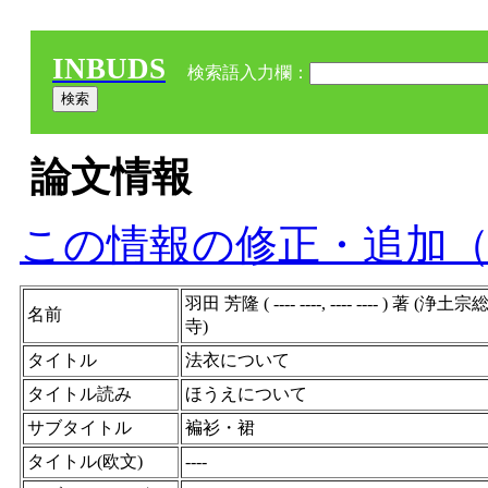
INBUDS
検索語入力欄：
論文情報
この情報の修正・追加
羽田 芳隆 ( ---- ----, ---- 
名前
寺)
タイトル
法衣について
タイトル読み
ほうえについて
サブタイトル
褊衫・裙
タイトル(欧文)
----