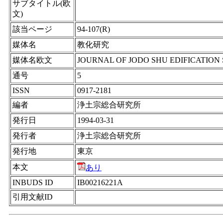
サブタイトル(欧
文)
該当ページ
94-107(R)
媒体名
教化研究
媒体名欧文
JOURNAL OF JODO SHU EDIFICATION
通号
5
ISSN
0917-2181
編者
浄土宗総合研究所
発行日
1994-03-31
発行者
浄土宗総合研究所
発行地
東京
本文
あり
INBUDS ID
IB00216221A
引用文献ID