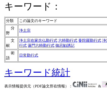
キーワード：
分類
この論文のキーワード
分
浄土宗
野
文
浄土宗在家念仏勤行式
六時勤行式
曼陀羅勤行式
浄
献
行式
蓮門六時勤行式
御忌勧誘記
術
日常勤行式
語
キーワード統計
表示情報提供元（PDF論文所在情報）：
&