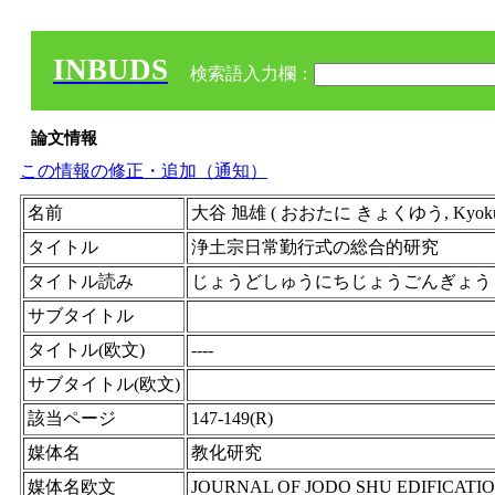
INBUDS
検索語入力欄：
論文情報
この情報の修正・追加（通知）
名前
大谷 旭雄 ( おおたに きょくゆう, Kyok
タイトル
浄土宗日常勤行式の総合的研究
タイトル読み
じょうどしゅうにちじょうごんぎょう
サブタイトル
タイトル(欧文)
----
サブタイトル(欧文)
該当ページ
147-149(R)
媒体名
教化研究
媒体名欧文
JOURNAL OF JODO SHU EDIFICATI