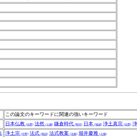
この論文のキーワードに関連の強いキーワード
日本仏教
法然
鎌倉時代
日本
浄土真宗
(分野)
(人物)
(時代)
(地域)
(分野)
集
浄土宗
法式
法式教案
堀井慶雅
(分野)
(術語)
(文献)
(人物)