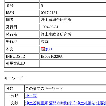
通号
5
ISSN
0917-2181
編者
浄土宗総合研究所
発行日
1994-03-31
発行者
浄土宗総合研究所
発行地
東京
本文
あり
INBUDS ID
IB00216229A
引用文献ID
キーワード：
分類
この論文のキーワード
分野
浄土宗
文献
浄土苾芻宝庫
蓮門六時勤行式
浄土礼誦法
法要