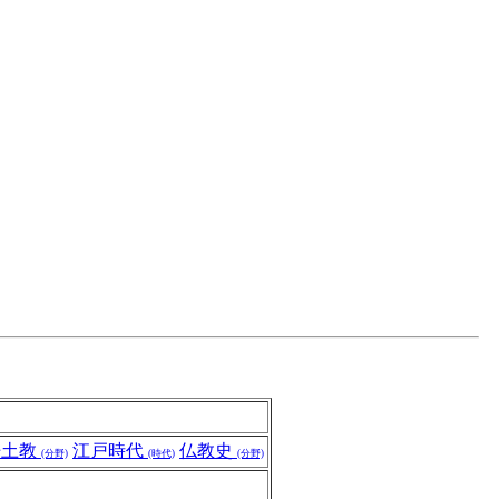
浄土教
江戸時代
仏教史
(分野)
(時代)
(分野)