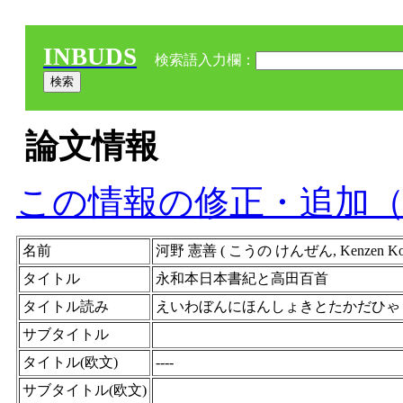
INBUDS
検索語入力欄：
論文情報
この情報の修正・追加
名前
河野 憲善 ( こうの けんぜん, Kenze
タイトル
永和本日本書紀と高田百首
タイトル読み
えいわぼんにほんしょきとたかだひゃ
サブタイトル
タイトル(欧文)
----
サブタイトル(欧文)