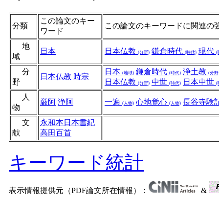
この論文のキー
分類
この論文のキーワードに関連の
ワード
地
日本
日本仏教
鎌倉時代
現代
(分野)
(時代)
(
域
分
日本
鎌倉時代
浄土教
(地域)
(時代)
(分野
日本仏教
時宗
野
日本仏教
中世
日本中世
(分野)
(時代)
(
人
厳阿
浄阿
一遍
心地覚心
長谷寺験
(人物)
(人物)
物
文
永和本日本書紀
献
高田百首
キーワード統計
表示情報提供元（PDF論文所在情報）：
&