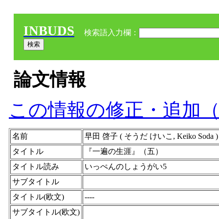
INBUDS
検索語入力欄：
論文情報
この情報の修正・追加
名前
早田 啓子 ( そうだ けいこ, Keiko So
タイトル
『一遍の生涯』（五）
タイトル読み
いっぺんのしょうがい5
サブタイトル
タイトル(欧文)
----
サブタイトル(欧文)