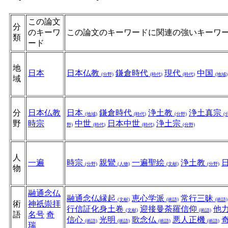
この論文
分
のキーワ
この論文のキーワードに関連の強いキーワ
類
ード
地
日本
日本仏教
鎌倉時代
現代
中国
(分野)
(時代)
(時代)
(地域)
域
分
日本仏教
日本
鎌倉時代
浄土教
浄土真宗
(地域)
(時代)
(分野)
(
野
時宗
中世
日本中世
浄土宗
野)
(時代)
(時代)
(分野)
人
一遍
時宗
親鸞
一遍聖絵
浄土教
(分野)
(人物)
(文献)
(分野)
物
融通念仏
融通念仏縁起
恵心学派
常行三昧
(文献)
(術語)
(術語)
術
神祇崇拝
行信証化身土卷
迎接曼荼羅信仰
他
(文献)
(術語)
語
名号
奇
信心
光明
歌念仏
悪人正機
(術語)
(術語)
(術語)
(術語)
瑞