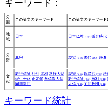
キーワード：
分
この論文のキーワード
この論文のキーワード
類
地
日本
日本仏教
鎌倉時代
(分野)
域
分
真宗
親鸞
現代
鎌倉
(人物)
(時代)
野
教行信証
利他
還相
常行大悲
親鸞
歎異抄
法
(人物)
(文献)
文
現生十益
正定聚
自信教人信
教行信証
自利
(文献)
(文献)
献
同朋教団
人信
同朋教団
(文献)
(文献)
キーワード統計