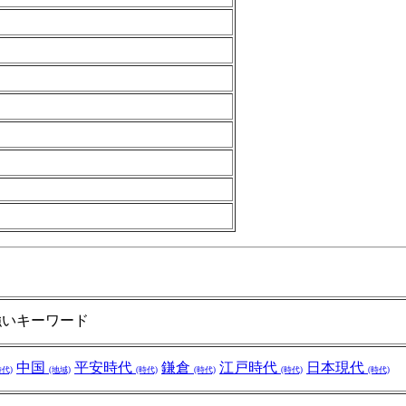
強いキーワード
中国
平安時代
鎌倉
江戸時代
日本現代
時代)
(地域)
(時代)
(時代)
(時代)
(時代)