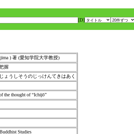
[D]
ajima ) 著 (愛知学院大学教授)
把握
じょうしそうのじっけんてきはあく
f the thought of “Ichijō”
 Buddhist Studies