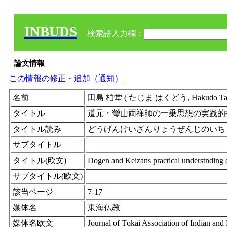
INBUDS
検索語入力欄：
論文情報
この情報の修正・追加（通知）
名前
田島 柏堂 ( たじま はくどう, Hakudo T
タイトル
道元・瑩山両禅師の一乗思想の実践的
タイトル読み
どうげんけいざんりょうぜんじのいち
サブタイトル
タイトル(欧文)
Dogen and Keizans practical understnding o
サブタイトル(欧文)
該当ページ
7-17
媒体名
東海仏教
媒体名欧文
Journal of Tōkai Association of Indian and