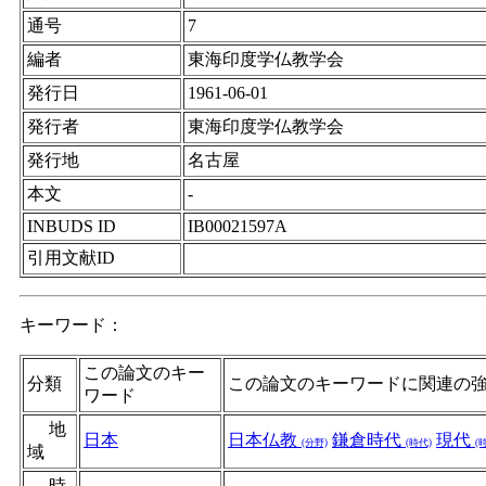
通号
7
編者
東海印度学仏教学会
発行日
1961-06-01
発行者
東海印度学仏教学会
発行地
名古屋
本文
-
INBUDS ID
IB00021597A
引用文献ID
キーワード：
この論文のキー
分類
この論文のキーワードに関連の
ワード
地
日本
日本仏教
鎌倉時代
現代
(分野)
(時代)
(
域
時