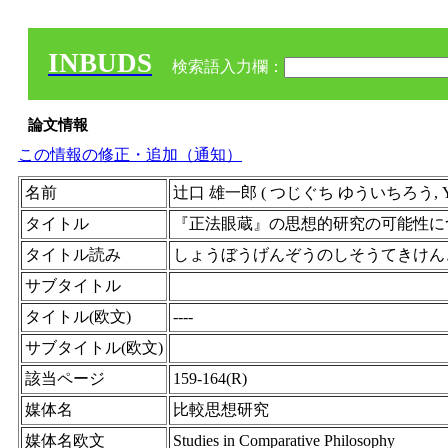
INBUDS
検索語入力欄：
論文情報
この情報の修正・追加（通知）
名前
辻口 雄一郎 ( つじぐち ゆういちろう, Yuic
タイトル
『正法眼蔵』の思想的研究の可能性に
タイトル読み
しょうぼうげんぞうのしそうてきけん
サブタイトル
タイトル(欧文)
----
サブタイトル(欧文)
該当ページ
159-164(R)
媒体名
比較思想研究
媒体名欧文
Studies in Comparative Philosophy