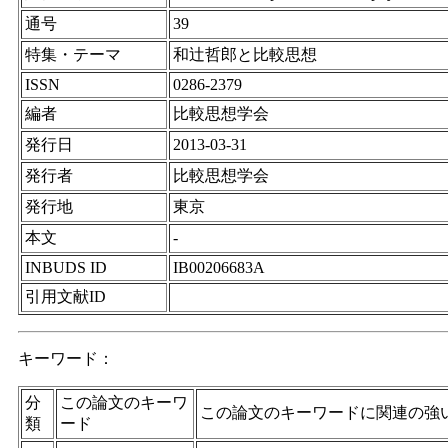
通号
39
特集・テーマ
和辻哲郎と比較思想
ISSN
0286-2379
編者
比較思想学会
発行日
2013-03-31
発行者
比較思想学会
発行地
東京
本文
-
INBUDS ID
IB00206683A
引用文献ID
キーワード：
分
この論文のキーワ
この論文のキーワードに関連の強
類
ード