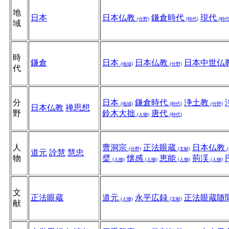
地
日本
日本仏教
鎌倉時代
現代
(分野)
(時代)
(時代
域
時
鎌倉
日本
日本仏教
日本中世仏
(地域)
(分野)
代
分
日本
鎌倉時代
浄土教
(地域)
(時代)
(分野)
日本仏教
禅思想
野
鈴木大拙
唐代
(人物)
(時代)
人
曹洞宗
正法眼蔵
日本仏教
(分野)
(文献)
道元
詮慧
慧忠
物
檗
懐感
恵能
荊渓
(人物)
(人物)
(人物)
(人物)
文
正法眼蔵
道元
永平広録
正法眼蔵随
(人物)
(文献)
献