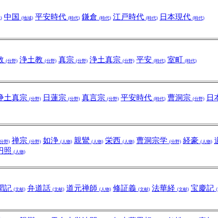
中国
平安時代
鎌倉
江戸時代
日本現代
)
(地域)
(時代)
(時代)
(時代)
(時代)
教
浄土教
真宗
浄土真宗
平安
室町
(分野)
(分野)
(分野)
(分野)
(時代)
(時代)
浄土真宗
日蓮宗
真言宗
平安時代
曹洞宗
日
(分野)
(分野)
(分野)
(時代)
(分野)
禅宗
如浄
親鸞
栄西
曹洞宗学
経豪
(分野)
(分野)
(人物)
(人物)
(人物)
(分野)
(人物)
円照
(人物)
聞記
弁道話
道元禅師
修証義
法華経
宝慶記
(文献)
(文献)
(人物)
(文献)
(文献)