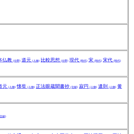
本仏教
道元
比較思想
現代
宋
宋代
(分野)
(人物)
(分野)
(時代)
(時代)
(時代)
道元
懐奘
正法眼蔵聞書抄
寂円
遺則
黄
(人物)
(人物)
(文献)
(人物)
(人物)
(文献)