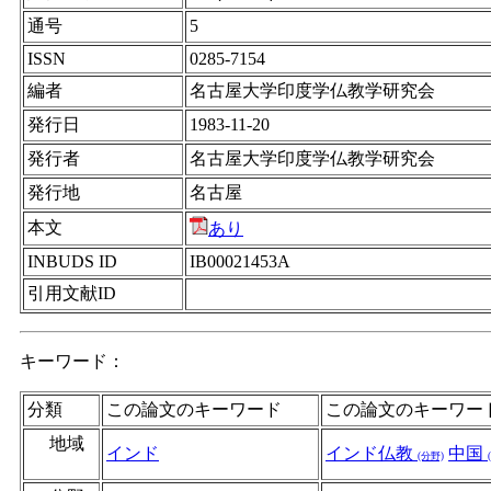
通号
5
ISSN
0285-7154
編者
名古屋大学印度学仏教学研究会
発行日
1983-11-20
発行者
名古屋大学印度学仏教学研究会
発行地
名古屋
本文
あり
INBUDS ID
IB00021453A
引用文献ID
キーワード：
分類
この論文のキーワード
この論文のキーワー
地域
インド
インド仏教
中国
(分野)