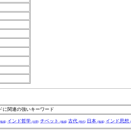
ドに関連の強いキーワード
インド哲学
チベット
古代
日本
インド思想
(地域)
(分野)
(地域)
(時代)
(地域)