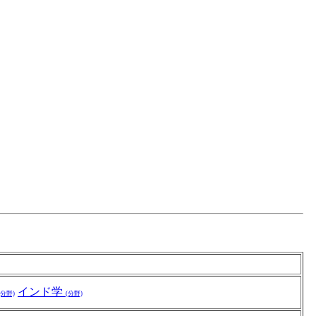
インド学
(分野)
(分野)