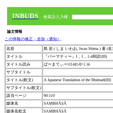
INBUDS
検索語入力欄：
論文情報
この情報の修正・追加（通知）
名前
島 岩 ( しま いわお, Iwao Shima ) 著
タイトル
『バーマティー』I，1，1-4和訳(III)
タイトル読み
ばーまてぃーi114わやくiii
サブタイトル
タイトル(欧文)
A Japanese Translation of the Bhāmatī(III)
サブタイトル(欧文)
該当ページ
90-110
媒体名
SAṂBHĀṢĀ
媒体名欧文
SAṂBHĀṢĀ