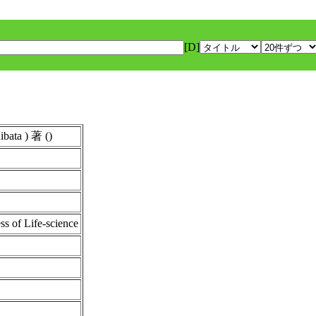
[D]
ta ) 著 ()
s of Life-science