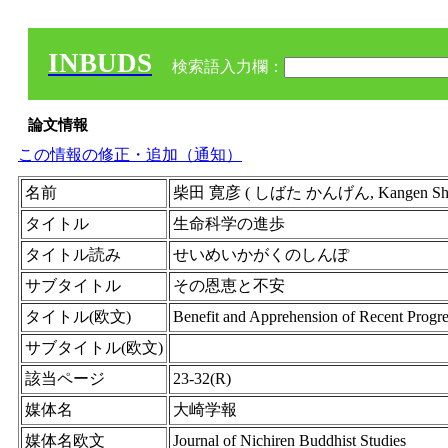
INBUDS
検索語入力欄：
論文情報
この情報の修正・追加（通知）
名前
柴田 寛彦 ( しばた かんげん, Kangen Shiba
タイトル
生命科学の進歩
タイトル読み
せいめいかがくのしんぽ
サブタイトル
その恩恵と不安
タイトル(欧文)
Benefit and Apprehension of Recent Progres
サブタイトル(欧文)
該当ページ
23-32(R)
媒体名
大崎学報
媒体名欧文
Journal of Nichiren Buddhist Studies