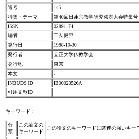
通号
145
特集・テーマ
第40回日蓮宗教学研究発表大会特集号
ISSN
02891174
編者
三友健容
発行日
1988-10-30
発行者
立正大学仏教学会
発行地
東京
本文
-
INBUDS ID
IB00023526A
引用文献ID
キーワード：
分
この論文の
この論文のキーワードに関連の強いキー
類
キーワード