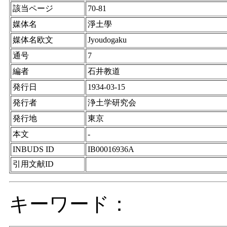
該当ページ
70-81
媒体名
淨土學
媒体名欧文
Jyoudogaku
通号
7
編者
石井教道
発行日
1934-03-15
発行者
浄土学研究会
発行地
東京
本文
-
INBUDS ID
IB00016936A
引用文献ID
キーワード：