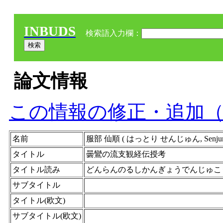
INBUDS
検索語入力欄：
論文情報
この情報の修正・追加
名前
服部 仙順 ( はっとり せんじゅん, Senjun 
タイトル
曇鸞の流支観経伝授考
タイトル読み
どんらんのるしかんぎょうでんじゅこ
サブタイトル
タイトル(欧文)
サブタイトル(欧文)