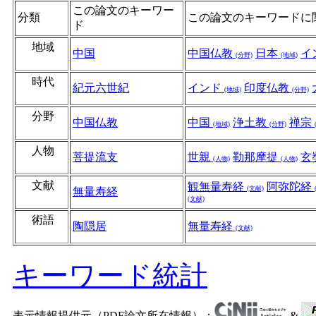
この論文のキーワー
分類
この論文のキーワードに
ド
地域
中国
中国仏教
日本
イ
(分野)
(地域)
時代
紀元六世紀
インド
印度仏教
(地域)
(分野)
分野
中国仏教
中国
浄土教
禅宗
(地域)
(分野)
人物
菩提流支
世親
勒那摩提
玄
(人物)
(人物)
文献
観無量寿経
阿弥陀経
(文献)
無量寿経
(文献)
術語
陶隠居
無量寿経
(文献)
キーワード統計
表示情報提供元（PDF論文所在情報）：
&