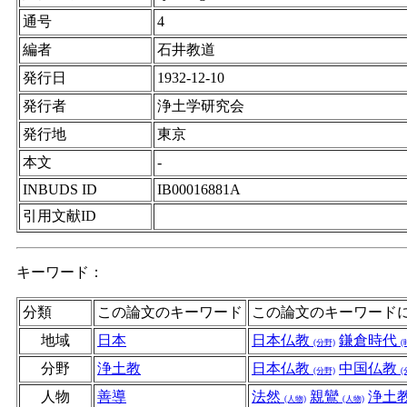
通号
4
編者
石井教道
発行日
1932-12-10
発行者
浄土学研究会
発行地
東京
本文
-
INBUDS ID
IB00016881A
引用文献ID
キーワード：
分類
この論文のキーワード
この論文のキーワード
地域
日本
日本仏教
鎌倉時代
(分野)
(
分野
浄土教
日本仏教
中国仏教
(分野)
(
人物
善導
法然
親鸞
浄土
(人物)
(人物)