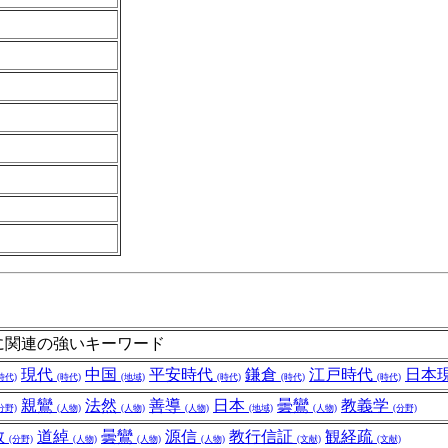
に関連の強いキーワード
現代
中国
平安時代
鎌倉
江戸時代
日本
時代)
(時代)
(地域)
(時代)
(時代)
(時代)
親鸞
法然
善導
日本
曇鸞
教義学
分野)
(人物)
(人物)
(人物)
(地域)
(人物)
(分野)
教
道綽
曇鸞
源信
教行信証
観経疏
(分野)
(人物)
(人物)
(人物)
(文献)
(文献)