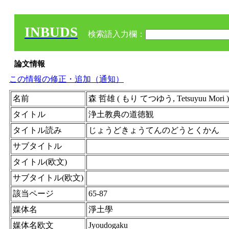
INBUDS
検索語入力欄：
論文情報
この情報の修正・追加（通知）
名前
森 哲雄 ( もり てつゆう, Tetsuyuu Mor
タイトル
浄土教典の道徳観
タイトル読み
じょうどきょうてんのどうとくかん
サブタイトル
タイトル(欧文)
サブタイトル(欧文)
該当ページ
65-87
媒体名
淨土學
媒体名欧文
Jyoudogaku