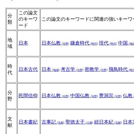
この論文
分
のキーワ
この論文のキーワードに関連の強いキーワ
類
ード
地
日本
日本仏教
鎌倉時代
現代
中国
(分野)
(時代)
(時代)
(地
域
時
日本古代
日本
考古学
密教学
飛鳥時代
(地域)
(分野)
(分野)
(時
代
分
民間信仰
日本仏教
中国仏教
曹洞宗
仏教
(分野)
(分野)
(分野)
野
文
日本書紀
古事記
聖徳太子
続日本紀
日本
(文献)
(人物)
(文献)
献