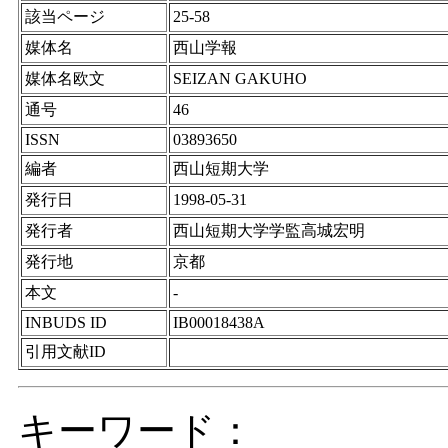
該当ページ
25-58
媒体名
西山学報
媒体名欧文
SEIZAN GAKUHO
通号
46
ISSN
03893650
編者
西山短期大学
発行日
1998-05-31
発行者
西山短期大学学監高城宏明
発行地
京都
本文
-
INBUDS ID
IB00018438A
引用文献ID
キーワード：