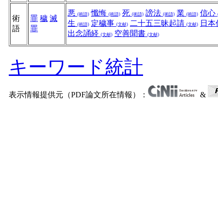
悪
懺悔
死
謗法
業
信心
(術語)
(術語)
(術語)
(術語)
(術語)
術
罪
穢
滅
生
定穢事
二十五三昧起請
日本
(術語)
(文献)
(文献)
語
罪
出念誦経
空善聞書
(文献)
(文献)
キーワード統計
表示情報提供元（PDF論文所在情報）：
&