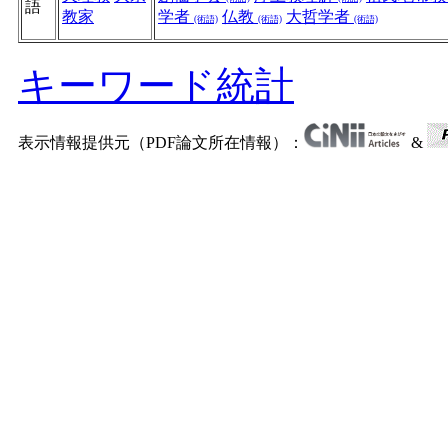
語
教家
学者
仏教
大哲学者
(術語)
(術語)
(術語)
キーワード統計
表示情報提供元（PDF論文所在情報）：
&