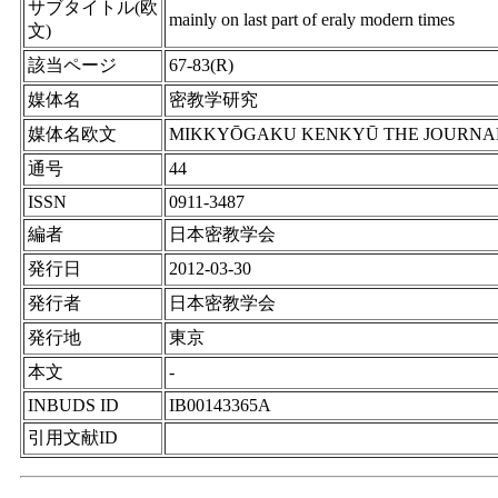
サブタイトル(欧
mainly on last part of eraly modern times
文)
該当ページ
67-83(R)
媒体名
密教学研究
媒体名欧文
MIKKYŌGAKU KENKYŪ THE JOURNAL 
通号
44
ISSN
0911-3487
編者
日本密教学会
発行日
2012-03-30
発行者
日本密教学会
発行地
東京
本文
-
INBUDS ID
IB00143365A
引用文献ID