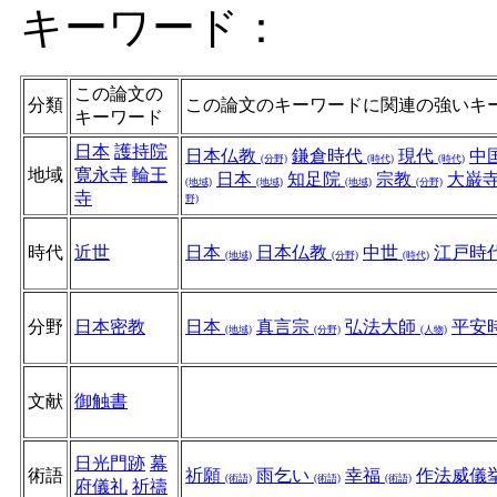
キーワード：
この論文の
分類
この論文のキーワードに関連の強いキ
キーワード
日本
護持院
日本仏教
鎌倉時代
現代
中
(分野)
(時代)
(時代)
地域
寛永寺
輪王
日本
知足院
宗教
大巌
(地域)
(地域)
(地域)
(分野)
寺
野)
時代
近世
日本
日本仏教
中世
江戸時
(地域)
(分野)
(時代)
分野
日本密教
日本
真言宗
弘法大師
平安
(地域)
(分野)
(人物)
文献
御触書
日光門跡
幕
術語
祈願
雨乞い
幸福
作法威儀
(術語)
(術語)
(術語)
府儀礼
祈禱