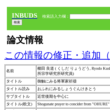
INBUDS
検索語入力欄：
論文情報
この情報の修正・追加
櫛田 良道 ( くしだ りょうどう, Ryodo
名前
所宗学研究所研究員)
タイトル
御触にみる将軍家祈禱
タイトル読み
おふれにみるしょうぐんけきとう
サブタイトル
近世後期を中心に
タイトル(欧文)
Shogunate prayer to concider from "OHURE"