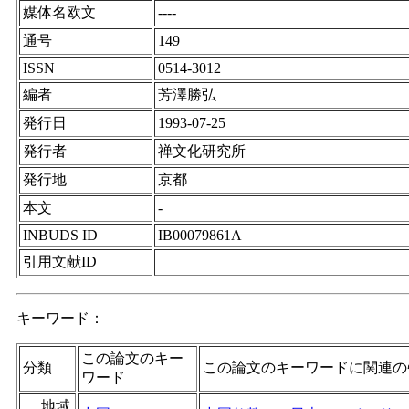
媒体名欧文
----
通号
149
ISSN
0514-3012
編者
芳澤勝弘
発行日
1993-07-25
発行者
禅文化研究所
発行地
京都
本文
-
INBUDS ID
IB00079861A
引用文献ID
キーワード：
この論文のキー
分類
この論文のキーワードに関連の
ワード
地域