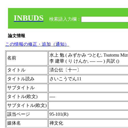
INBUDS
検索語入力欄：
論文情報
この情報の修正・追加（通知）
水上 勉 ( みずかみ つとむ, Tsutomu Mizuk
名前
李 建華 ( り けんか, ---- ---- ) 共訳 ()
タイトル
済公伝〔十一〕
タイトル読み
さいこうでん11
サブタイトル
タイトル(欧文)
----
サブタイトル(欧文)
該当ページ
95-101(R)
媒体名
禅文化