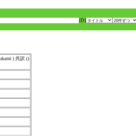
[D]
ami ) 共訳 ()