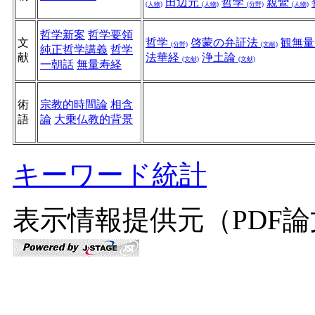
田辺元
哲学
親鸞
(人物)
(人物)
(分野)
(人物)
哲学新案
哲学要領
文
哲学
啓蒙の弁証法
観無
(分野)
(文献)
純正哲学講義
哲学
献
法華経
浄土論
(文献)
(文献)
一朝話
無量寿経
術
宗教的時間論
相含
語
論
大乗仏教的背景
キーワード統計
表示情報提供元（PDF