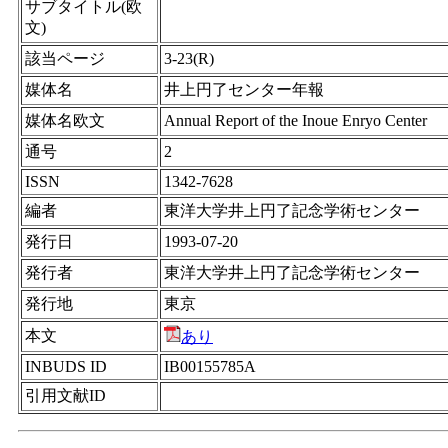
サブタイトル(欧
文)
該当ページ
3-23(R)
媒体名
井上円了センター年報
媒体名欧文
Annual Report of the Inoue Enryo Center
通号
2
ISSN
1342-7628
編者
東洋大学井上円了記念学術センター
発行日
1993-07-20
発行者
東洋大学井上円了記念学術センター
発行地
東京
本文
あり
INBUDS ID
IB00155785A
引用文献ID