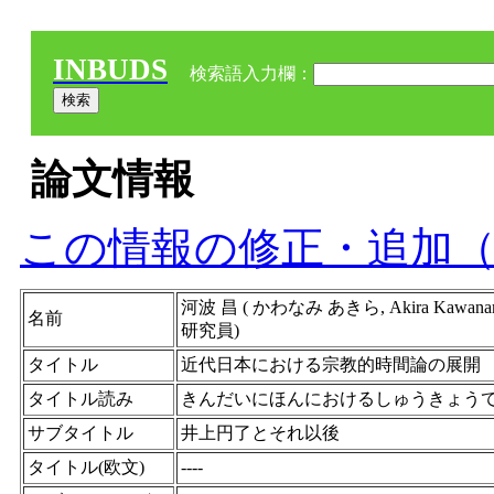
INBUDS
検索語入力欄：
論文情報
この情報の修正・追加
河波 昌 ( かわなみ あきら, Akira 
名前
研究員)
タイトル
近代日本における宗教的時間論の展開
タイトル読み
きんだいにほんにおけるしゅうきょう
サブタイトル
井上円了とそれ以後
タイトル(欧文)
----