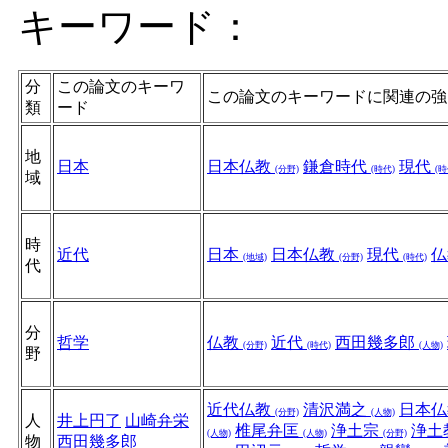
キーワード：
分
この論文のキーワ
この論文のキーワードに関連の強
類
ード
地
日本
日本仏教
鎌倉時代
現代
(分野)
(時代)
(時
域
時
近代
日本
日本仏教
現代
(地域)
(分野)
(時代)
代
分
哲学
仏教
近代
西田幾多郎
(分野)
(時代)
(人物)
野
近代仏教
清沢満之
日本
(分野)
(人物)
人
井上円了
山崎弁栄
椎尾弁匡
浄土宗
浄土
(人物)
(人物)
(分野)
物
西田幾多郎