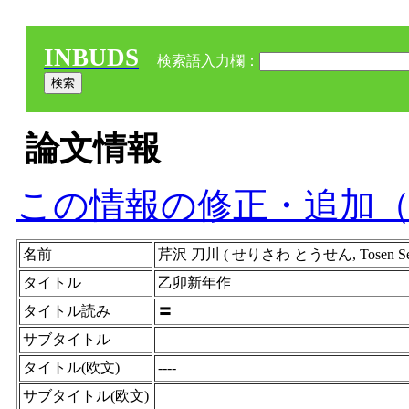
INBUDS
検索語入力欄：
論文情報
この情報の修正・追加
名前
芹沢 刀川 ( せりさわ とうせん, Tosen Seris
タイトル
乙卯新年作
タイトル読み
〓
サブタイトル
タイトル(欧文)
----
サブタイトル(欧文)