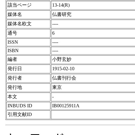
該当ページ
13-14(R)
媒体名
仏書研究
媒体名欧文
----
通号
6
ISSN
----
ISBN
----
編者
小野玄妙
発行日
1915-02-10
発行者
仏書刊行会
発行地
東京
本文
-
INBUDS ID
IB00125911A
引用文献ID