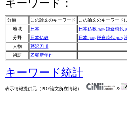
キーワード：
分類
この論文のキーワード
この論文のキーワード
地域
日本
日本仏教
鎌倉時代
(分野)
(
分野
日本仏教
日本
鎌倉時代
(地域)
(時代)
人物
芹沢刀川
術語
乙卯新年作
キーワード統計
表示情報提供元（PDF論文所在情報）：
&