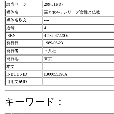
該当ページ
299-311(R)
媒体名
巫と女神 / シリーズ女性と仏教
媒体名欧文
----
通号
4
ISBN
4-582-47220-6
発行日
1989-06-23
発行者
平凡社
発行地
東京
本文
-
INBUDS ID
IB00055396A
引用文献ID
キーワード：