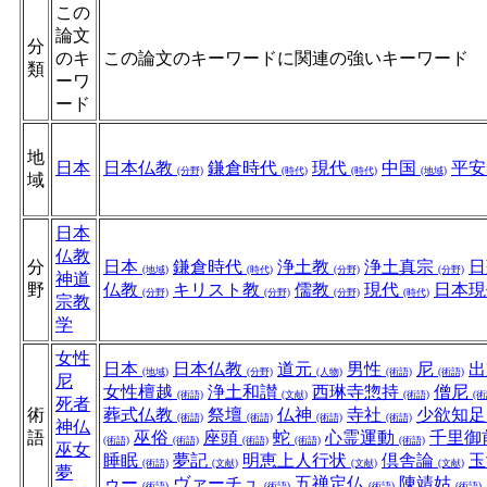
この
論文
分
のキ
この論文のキーワードに関連の強いキーワード
類
ーワ
ード
地
日本
日本仏教
鎌倉時代
現代
中国
平
(分野)
(時代)
(時代)
(地域)
域
日本
仏教
分
日本
鎌倉時代
浄土教
浄土真宗
(地域)
(時代)
(分野)
(分野)
神道
野
仏教
キリスト教
儒教
現代
日本
(分野)
(分野)
(分野)
(時代)
宗教
学
女性
日本
日本仏教
道元
男性
尼
(地域)
(分野)
(人物)
(術語)
(術語)
尼
女性檀越
浄土和讃
西琳寺惣持
僧尼
(術語)
(文献)
(術語)
(術
死者
術
葬式仏教
祭壇
仏神
寺社
少欲知
(術語)
(術語)
(術語)
(術語)
神仏
語
巫俗
座頭
蛇
心霊運動
千里御
(術語)
(術語)
(術語)
(術語)
(術語)
巫女
睡眠
夢記
明恵上人行状
倶舎論
(術語)
(文献)
(文献)
(文献)
夢
ゥー
ヴァーチュ
五禅定仏
陳靖姑
(術語)
(術語)
(術語)
(術語)