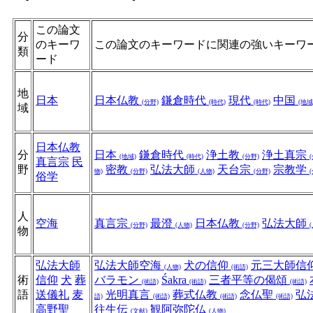
この論文
分
のキーワ
この論文のキーワードに関連の強いキーワ
類
ード
地
日本
日本仏教
鎌倉時代
現代
中国
(分野)
(時代)
(時代)
(地域
域
日本仏教
分
日本
鎌倉時代
浄土教
浄土真宗
(地域)
(時代)
(分野)
真言宗
民
野
密教
弘法大師
天台宗
宗教学
物)
(分野)
(人物)
(分野)
俗学
人
空海
真言宗
最澄
日本仏教
弘法大師
(分野)
(人物)
(分野)
物
弘法大師
弘法大師空海
犬の信仰
元三大師信
(人物)
(術語)
術
信仰
犬
葬
バラモン
Śakra
三者平等の偈頌
(術語)
(術語)
(術語)
語
送儀礼
麦
光明真言
葬式仏教
念仏聖
弘
語)
(術語)
(術語)
(術語)
高野聖
往生伝
観阿弥陀仏
(文献)
(人物)