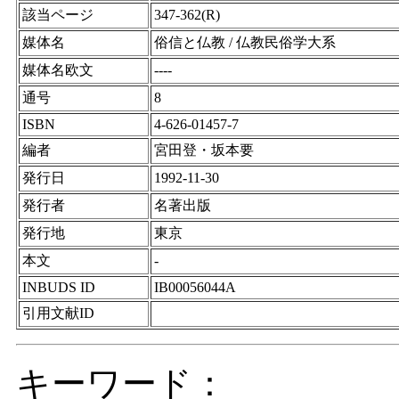
該当ページ
347-362(R)
媒体名
俗信と仏教 / 仏教民俗学大系
媒体名欧文
----
通号
8
ISBN
4-626-01457-7
編者
宮田登・坂本要
発行日
1992-11-30
発行者
名著出版
発行地
東京
本文
-
INBUDS ID
IB00056044A
引用文献ID
キーワード：