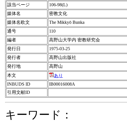
該当ページ
106-98(L)
媒体名
密教文化
媒体名欧文
The Mikkyō Bunka
通号
110
編者
高野山大学内 密教研究会
発行日
1975-03-25
発行者
高野山出版社
発行地
高野山
本文
あり
INBUDS ID
IB00016008A
引用文献ID
キーワード：