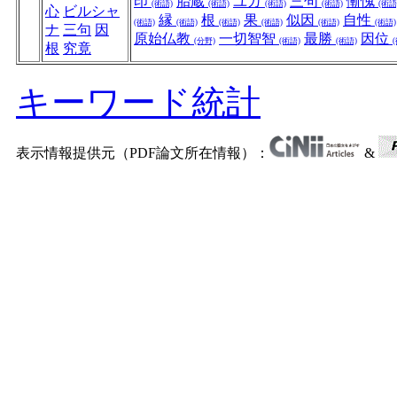
印
胎蔵
ユガ
三句
慚愧
(術語)
(術語)
(術語)
(術語)
(術語
心
ビルシャ
縁
根
果
似因
自性
(術語)
(術語)
(術語)
(術語)
(術語)
(術語)
ナ
三句
因
原始仏教
一切智智
最勝
因位
(分野)
(術語)
(術語)
根
究竟
キーワード統計
表示情報提供元（PDF論文所在情報）：
&