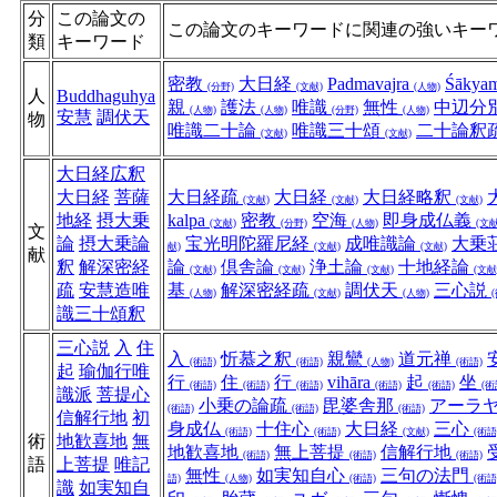
分
この論文の
この論文のキーワードに関連の強いキー
類
キーワード
密教
大日経
Padmavajra
Śākyam
(分野)
(文献)
(人物)
人
Buddhaguhya
親
護法
唯識
無性
中辺分
(人物)
(人物)
(分野)
(人物)
安慧
調伏天
物
唯識二十論
唯識三十頌
二十論釈
(文献)
(文献)
大日経広釈
大日経
菩薩
大日経疏
大日経
大日経略釈
(文献)
(文献)
(文献)
地経
摂大乗
kalpa
密教
空海
即身成仏義
(文献)
(分野)
(人物)
(文献
文
論
摂大乗論
宝光明陀羅尼経
成唯識論
大乗
献)
(文献)
(文献)
献
釈
解深密経
論
倶舎論
浄土論
十地経論
(文献)
(文献)
(文献)
(文献
疏
安慧造唯
基
解深密経疏
調伏天
三心説
(人物)
(文献)
(人物)
識三十頌釈
三心説
入
住
入
忻慕之釈
親鸞
道元禅
(術語)
(術語)
(人物)
(術語)
起
瑜伽行唯
行
住
行
vihāra
起
坐
(術語)
(術語)
(術語)
(術語)
(術語)
(術
識派
菩提心
小乗の論疏
毘婆舎那
アーラ
(術語)
(術語)
(術語)
信解行地
初
身成仏
十住心
大日経
三心
(術語)
(術語)
(文献)
(術語
術
地歓喜地
無
地歓喜地
無上菩提
信解行地
(術語)
(術語)
(術語)
語
上菩提
唯記
無性
如実知自心
三句の法門
語)
(人物)
(術語)
(術語
識
如実知自