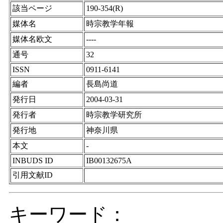
該当ページ
190-354(R)
媒体名
時宗教学年報
媒体名欧文
----
通号
32
ISSN
0911-6141
編者
長島尚道
発行日
2004-03-31
発行者
時宗教学研究所
発行地
神奈川県
本文
-
INBUDS ID
IB00132675A
引用文献ID
キーワード：