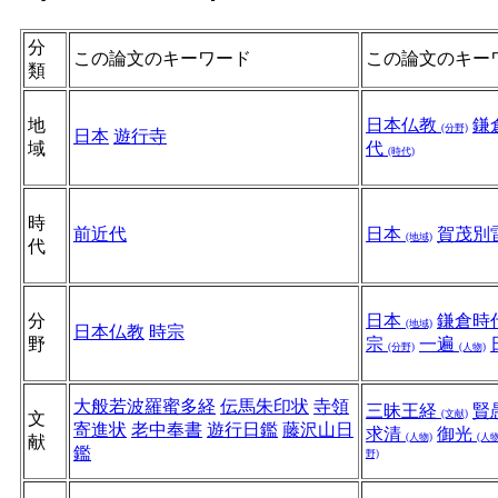
分
この論文のキーワード
この論文のキー
類
地
日本仏教
鎌
(分野)
日本
遊行寺
域
代
(時代)
時
前近代
日本
賀茂別
(地域)
代
分
日本
鎌倉時
(地域)
日本仏教
時宗
野
宗
一遍
(分野)
(人物)
大般若波羅蜜多経
伝馬朱印状
寺領
三昧王経
賢
(文献)
文
寄進状
老中奉書
遊行日鑑
藤沢山日
求清
御光
(人物)
(人物
献
鑑
野)