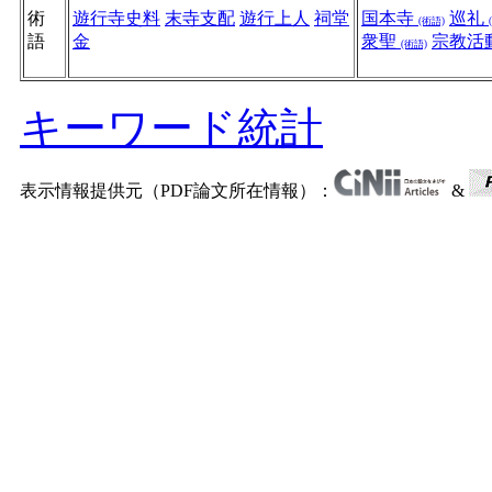
術
遊行寺史料
末寺支配
遊行上人
祠堂
国本寺
巡礼
(術語)
語
金
衆聖
宗教活
(術語)
キーワード統計
表示情報提供元（PDF論文所在情報）：
&