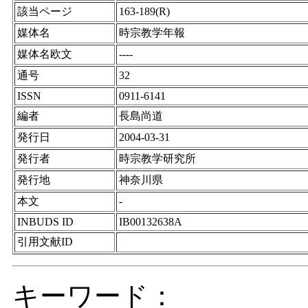
該当ページ
163-189(R)
媒体名
時宗教学年報
媒体名欧文
----
通号
32
ISSN
0911-6141
編者
長島尚道
発行日
2004-03-31
発行者
時宗教学研究所
発行地
神奈川県
本文
-
INBUDS ID
IB00132638A
引用文献ID
キーワード：