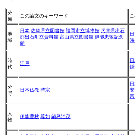
分
この論文のキーワード
こ
類
日本
佐賀県立図書館
福岡市立博物館
兵庫県出石
地
日
郡出石町立資料館
富山県立図書館
伊能忠敬記念
域
時
館
時
日
江戸
代
鎌
日
分
日本仏教
時宗
安
野
人
伊能豊秋
尊如
鍋島治茂
物