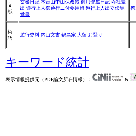
玄蕃日記
木曽山中山伏改帳
御用部屋日記
寺社差
文
出
遊行上人御通行ニ付要用留
遊行上人出立伝馬
徳
献
覚書
術
遊行史料
内山文書
鍋島家
大留
お登り
語
キーワード統計
表示情報提供元（PDF論文所在情報）：
&