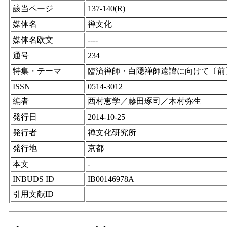
該当ページ
137-140(R)
媒体名
禅文化
媒体名欧文
----
通号
234
特集・テーマ
臨済禅師・白隠禅師遠諱に向けて〔前
ISSN
0514-3012
編者
西村恵学／藤田琢司／木村弥生
発行日
2014-10-25
発行者
禅文化研究所
発行地
京都
本文
-
INBUDS ID
IB00146978A
引用文献ID