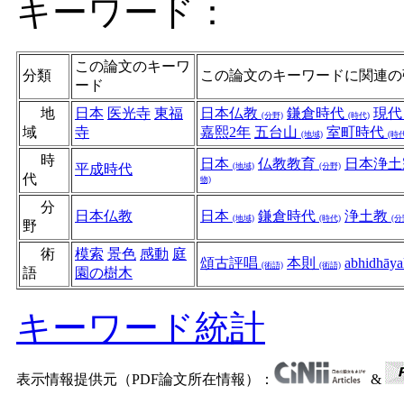
キーワード：
この論文のキーワ
分類
この論文のキーワードに関連の
ード
地
日本
医光寺
東福
日本仏教
鎌倉時代
現
(分野)
(時代)
域
寺
嘉熙2年
五台山
室町時代
(地域)
(時代
時
日本
仏教教育
日本浄
平成時代
(地域)
(分野)
代
物)
分
日本仏教
日本
鎌倉時代
浄土教
(地域)
(時代)
(分
野
術
模索
景色
感動
庭
頌古評唱
本則
abhidhāy
(術語)
(術語)
語
園の樹木
キーワード統計
表示情報提供元（PDF論文所在情報）：
&