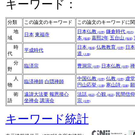
キーワード：
分類
この論文のキーワード
この論文のキーワードに関
地
日本仏教
鎌倉時代
(分野)
(時代)
日本
東福寺
域
本
嘉熙2年
五台山
(地域)
(地域)
時
日本
仏教教育
日
(地域)
(分野)
平成時代
代
道
(人物)
分
臨済宗
曹洞宗
日本仏教
(分野)
(分野)
野
人
中国仏教
仏教
虚
(分野)
(分野)
臨済禅師
白隠禅師
物
円山応挙
寒山詩
(人物)
(文献)
術
遠諱大法要
報恩接心
法話
心観
民間信
(術語)
(術語)
語
坐禅会
講演会
宗
(分野)
キーワード統計