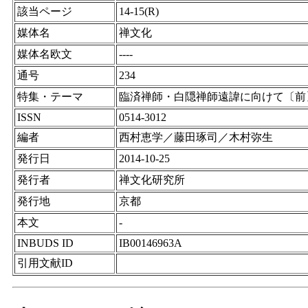
該当ページ
14-15(R)
媒体名
禅文化
媒体名欧文
----
通号
234
特集・テーマ
臨済禅師・白隠禅師遠諱に向けて〔前
ISSN
0514-3012
編者
西村恵学／藤田琢司／木村弥生
発行日
2014-10-25
発行者
禅文化研究所
発行地
京都
本文
-
INBUDS ID
IB00146963A
引用文献ID