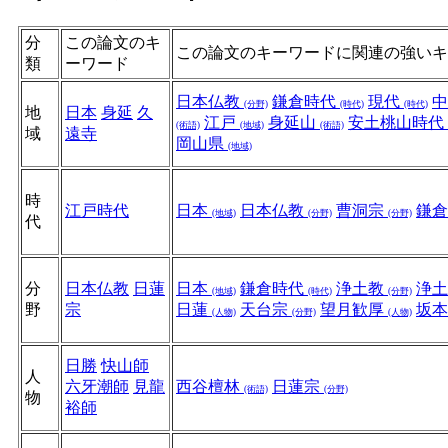
分
この論文のキ
この論文のキーワードに関連の強いキ
類
ーワード
日本仏教
鎌倉時代
現代
(分野)
(時代)
(時代)
地
日本
身延
久
江戸
身延山
安土桃山時代
(術語)
(地域)
(術語)
域
遠寺
岡山県
(地域)
時
江戸時代
日本
日本仏教
曹洞宗
鎌
(地域)
(分野)
(分野)
代
分
日本仏教
日蓮
日本
鎌倉時代
浄土教
浄
(地域)
(時代)
(分野)
野
宗
日蓮
天台宗
望月歓厚
坂
(人物)
(分野)
(人物)
日勝
快山師
人
六牙潮師
見龍
西谷檀林
日蓮宗
(術語)
(分野)
物
裕師