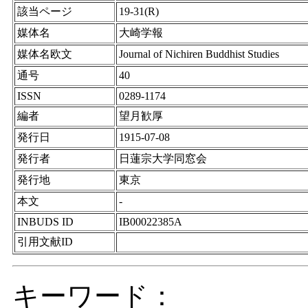
該当ページ
19-31(R)
媒体名
大崎学報
媒体名欧文
Journal of Nichiren Buddhist Studies
通号
40
ISSN
0289-1174
編者
望月歓厚
発行日
1915-07-08
発行者
日蓮宗大学同窓会
発行地
東京
本文
-
INBUDS ID
IB00022385A
引用文献ID
キーワード：