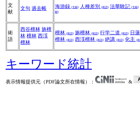
文
海游録
人種差別
法華験記
文句
過去帳
(文献)
(術語)
(文献)
献
献)
西谷檀林
旃檀
術
檀林
旃檀林
行学二道
日
(術語)
(術語)
(術語)
林
檀林
西渓
語
檀林
西渓檀林
絶講
化主
(術語)
(術語)
(術語)
(術
檀林
キーワード統計
表示情報提供元（PDF論文所在情報）：
&