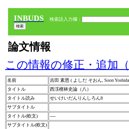
INBUDS
検索語入力欄：
論文情報
この情報の修正・追加
名前
吉田 素恩 ( よしだ そおん, Soon Yoshida )
タイトル
西渓檀林史論（八）
タイトル読み
せいけいだんりんしろん8
サブタイトル
タイトル(欧文)
----
サブタイトル(欧文)