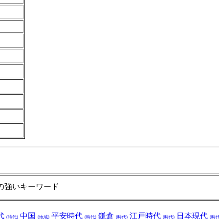
の強いキーワード
代
中国
平安時代
鎌倉
江戸時代
日本現代
(時代)
(地域)
(時代)
(時代)
(時代)
(時代