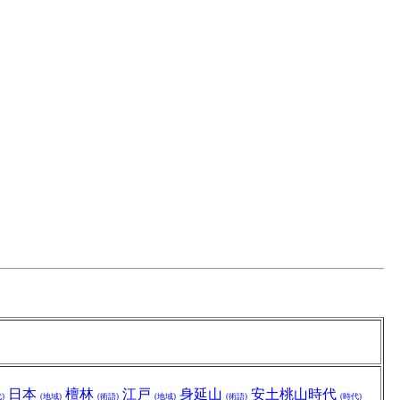
日本
檀林
江戸
身延山
安土桃山時代
)
(地域)
(術語)
(地域)
(術語)
(時代)