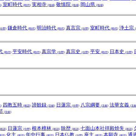
室町時代
実相寺
敬慎院
岡山県
)
(時代)
(地域)
(地域)
(地域)
鎌倉時代
明治時代
真言宗
室町時代
浄土宗
(分野)
(時代)
(時代)
(分野)
(時代)
代
平安時代
真宗学
真宗史
平安
日本史
(時代)
(時代)
(分野)
(分野)
(時代)
(分野)
四教五時
諦観録
日蓮宗
八宗綱要
法華玄義
)
(術語)
(文献)
(分野)
(文献)
(文献
部
(文献)
日蓮宗
根本檀林
除歴
七面山本社拝殿焼失
(術語)
(分野)
(術語)
(術語)
(術語)
化主
年中行事
日本仏教
座主
本願寺
通
術語)
(術語)
(術語)
(分野)
(術語)
(術語)