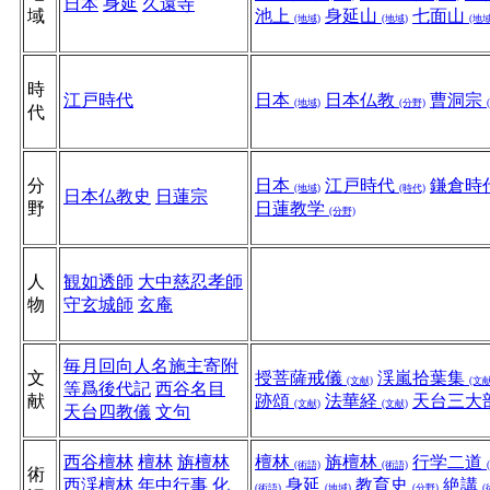
日本
身延
久遠寺
域
池上
身延山
七面山
(地域)
(地域)
(地域
時
江戸時代
日本
日本仏教
曹洞宗
(地域)
(分野)
代
分
日本
江戸時代
鎌倉時
(地域)
(時代)
日本仏教史
日蓮宗
野
日蓮教学
(分野)
人
観如透師
大中慈忍孝師
物
守玄城師
玄庵
毎月回向人名施主寄附
文
授菩薩戒儀
渓嵐拾葉集
(文献)
(文献
等爲後代記
西谷名目
献
跡頌
法華経
天台三大
(文献)
(文献)
天台四教儀
文句
西谷檀林
檀林
旃檀林
檀林
旃檀林
行学二道
(術語)
(術語)
術
西渓檀林
年中行事
化
身延
教育史
絶講
(術語)
(地域)
(分野)
(