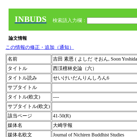
INBUDS
検索語入力欄：
論文情報
この情報の修正・追加（通知）
名前
吉田 素恩 ( よしだ そおん, Soon Yoshida )
タイトル
西渓檀林史論（六）
タイトル読み
せいけいだんりんしろん6
サブタイトル
タイトル(欧文)
----
サブタイトル(欧文)
該当ページ
41-50(R)
媒体名
大崎学報
媒体名欧文
Journal of Nichiren Buddhist Studies