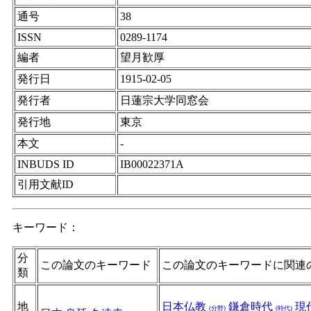
通号
38
ISSN
0289-1174
編者
望月歓厚
発行日
1915-02-05
発行者
日蓮宗大学同窓会
発行地
東京
本文
-
INBUDS ID
IB00022371A
引用文献ID
キーワード：
分
この論文のキーワード
この論文のキーワードに関連
類
地
日本仏教
鎌倉時代
現
(分野)
(時代)