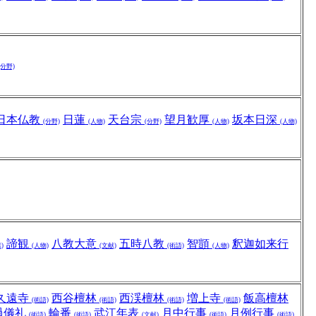
(分野)
日本仏教
日蓮
天台宗
望月歓厚
坂本日深
(分野)
(人物)
(分野)
(人物)
(人物)
諦観
八教大意
五時八教
智顗
釈迦如来行
)
(人物)
(文献)
(術語)
(人物)
久遠寺
西谷檀林
西渓檀林
増上寺
飯高檀林
(術語)
(術語)
(術語)
(術語)
過儀礼
輪番
武江年表
月中行事
月例行事
(術語)
(術語)
(文献)
(術語)
(術語)