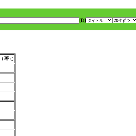
[D]
 著 ()