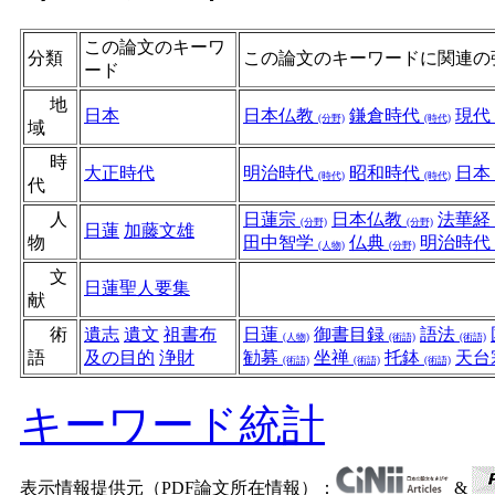
この論文のキーワ
分類
この論文のキーワードに関連の
ード
地
日本
日本仏教
鎌倉時代
現代
(分野)
(時代)
域
時
大正時代
明治時代
昭和時代
日本
(時代)
(時代)
代
人
日蓮宗
日本仏教
法華経
(分野)
(分野)
日蓮
加藤文雄
物
田中智学
仏典
明治時代
(人物)
(分野)
文
日蓮聖人要集
献
術
遺志
遺文
祖書布
日蓮
御書目録
語法
(人物)
(術語)
(術語)
語
及の目的
浄財
勧募
坐禅
托鉢
天台
(術語)
(術語)
(術語)
キーワード統計
表示情報提供元（PDF論文所在情報）：
&