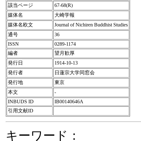
該当ページ
67-68(R)
媒体名
大崎学報
媒体名欧文
Journal of Nichiren Buddhist Studies
通号
36
ISSN
0289-1174
編者
望月歓厚
発行日
1914-10-13
発行者
日蓮宗大学同窓会
発行地
東京
本文
-
INBUDS ID
IB00140646A
引用文献ID
キーワード：