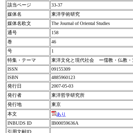
該当ページ
33-37
媒体名
東洋学術研究
媒体名欧文
The Journal of Oriental Studies
通号
158
巻
46
号
1
特集・テーマ
東洋文化と現代社会 ー儒教・仏教・
ISSN
09155309
ISBN
4885960123
発行日
2007-05-03
発行者
東洋哲学研究所
発行地
東京
本文
あり
INBUDS ID
IB00059636A
引用文献ID