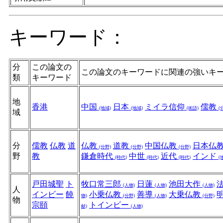
キーワード：
分
この論文の
この論文のキーワードに関連の強いキ
類
キーワード
地
香港
中国
日本
ミイラ信仰
儒教
(地域)
(地域)
(術語)
(
域
分
儒教
仏教
道
仏教
道教
中国仏教
日本仏
(分野)
(分野)
(分野)
野
教
鎌倉時代
中世
近代
インド
(時代)
(時代)
(時代)
(
戸田城聖
ト
牧口常三郎
日蓮
池田大作
(人物)
(人物)
(人物)
人
インビー
饒
小乗仏教
善導
大乗仏教
物)
(分野)
(人物)
(分野)
物
宗頤
トインビー
献)
(人物)