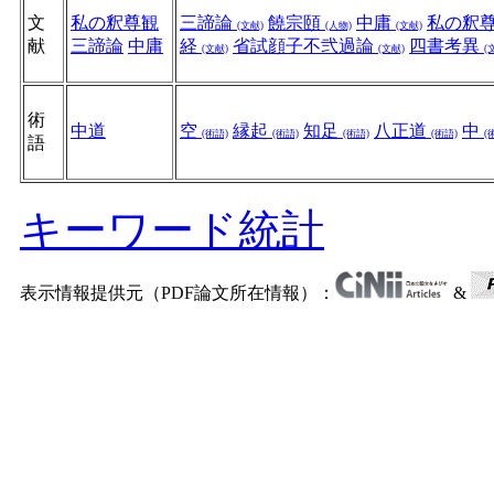
文
私の釈尊観
三諦論
饒宗頤
中庸
私の釈
(文献)
(人物)
(文献)
献
三諦論
中庸
経
省試顔子不弐過論
四書考異
(文献)
(文献)
(
術
中道
空
縁起
知足
八正道
中
(術語)
(術語)
(術語)
(術語)
(
語
キーワード統計
表示情報提供元（PDF論文所在情報）：
&