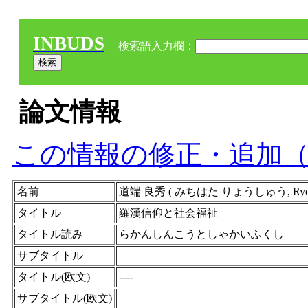
INBUDS
検索語入力欄：
論文情報
この情報の修正・追加
名前
道端 良秀 ( みちはた りょうしゅう, Ryosh
タイトル
羅漢信仰と社会福祉
タイトル読み
らかんしんこうとしゃかいふくし
サブタイトル
タイトル(欧文)
----
サブタイトル(欧文)