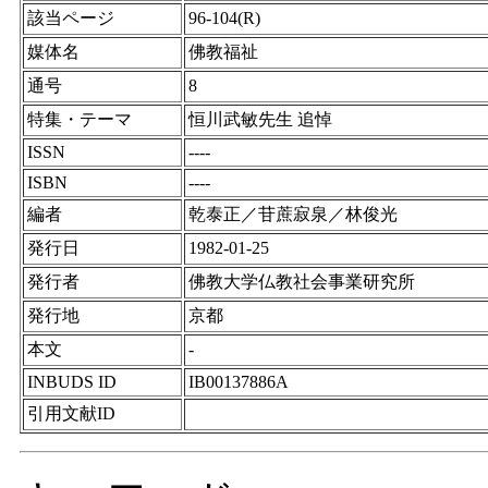
該当ページ
96-104(R)
媒体名
佛教福祉
通号
8
特集・テーマ
恒川武敏先生 追悼
ISSN
----
ISBN
----
編者
乾泰正／苷蔗寂泉／林俊光
発行日
1982-01-25
発行者
佛教大学仏教社会事業研究所
発行地
京都
本文
-
INBUDS ID
IB00137886A
引用文献ID