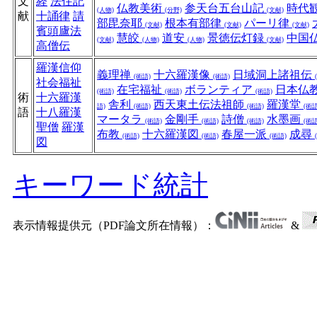
文
経
法住記
仏教美術
参天台五台山記
時代
(人物)
(分野)
(文献)
献
十誦律
請
部毘奈耶
根本有部律
パーリ律
(文献)
(文献)
(文献)
賓頭廬法
慧皎
道安
景徳伝灯録
中国
(文献)
(人物)
(人物)
(文献)
高僧伝
羅漢信仰
義理禅
十六羅漢像
日域洞上諸祖伝
(術語)
(術語)
社会福祉
在宅福祉
ボランティア
日本仏
(術語)
(術語)
(術語)
術
十六羅漢
舎利
西天東土伝法祖師
羅漢堂
語)
(術語)
(術語)
(術語
語
十八羅漢
マータラ
金剛手
詩僧
水墨画
(術語)
(術語)
(術語)
(術語
聖僧
羅漢
布教
十六羅漢図
春屋一派
成尋
(術語)
(術語)
(術語)
図
キーワード統計
表示情報提供元（PDF論文所在情報）：
&