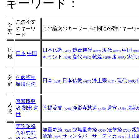
キーワード：
この論文
分
のキーワ
この論文のキーワードに関連の強いキーワ
類
ード
地
日本仏教
鎌倉時代
現代
中国
(分野)
(時代)
(時代)
(地域
日本
中国
域
インド
唐代
敦煌
唐
宋代
域)
(地域)
(時代)
(地域)
(時代)
分
仏教福祉
日本
日本仏教
浄土宗
現代
(地域)
(分野)
(分野)
(時代)
野
羅漢信仰
賓頭廬尊
人
者
劉宋
道
菩提流支
浄影寺慧遠
道宣
法苑
(人物)
(人物)
(人物)
物
世
阿弥陀経
無量寿経
観無量寿経
法華経
親
(文献)
(文献)
(文献)
舎利弗問
輪論
サマンタパーサーディカ
王山
(文献)
(文献)