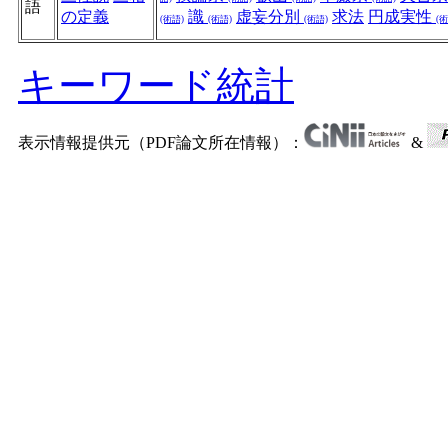
語
の定義
識
虚妄分別
求法
円成実性
(術語)
(術語)
(術語)
(術
キーワード統計
表示情報提供元（PDF論文所在情報）：
&