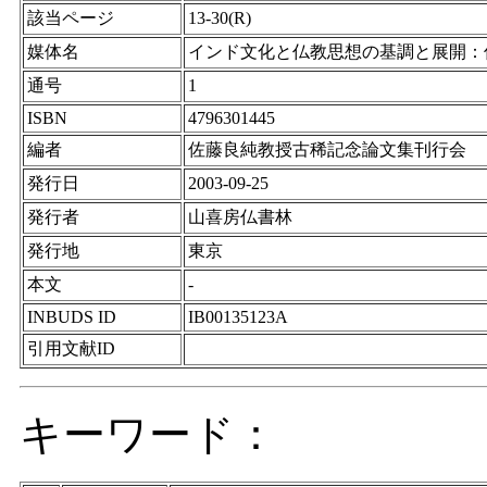
該当ページ
13-30(R)
媒体名
インド文化と仏教思想の基調と展開：
通号
1
ISBN
4796301445
編者
佐藤良純教授古稀記念論文集刊行会
発行日
2003-09-25
発行者
山喜房仏書林
発行地
東京
本文
-
INBUDS ID
IB00135123A
引用文献ID
キーワード：