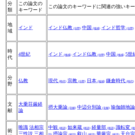
分
この論文の
この論文のキーワードに関連の強いキー
類
キーワード
地
インド
インド仏教
中国
インド哲学
(分野)
(地域)
(分野)
域
時
4世紀
インド
インド仏教
中国
5世
(地域)
(分野)
(地域)
代
分
仏教
現代
宗教
日本
鎌倉時代
(時代)
(分野)
(地域)
(時代)
野
文
大乗荘厳経
摂大乗論
中辺分別論
瑜伽師地
(文献)
(文献)
献
論
唯識
法相宗
中観
如来蔵
経量部
識転変
(術語)
(術語)
(術語)
(術
術
三性説
三相
摂論宗
叡山
華厳宗
天台
語)
(術語)
(術語)
(術語)