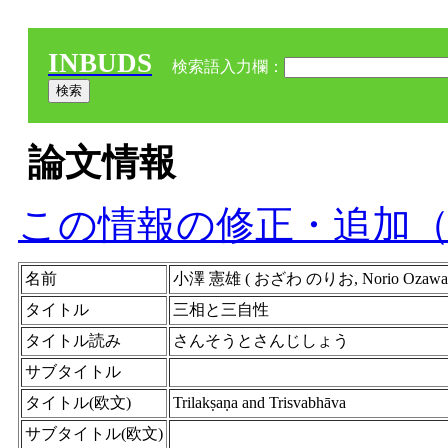
INBUDS
検索語入力欄：
論文情報
この情報の修正・追加
名前
小澤 憲雄 ( おざわ のりお, Norio Oza
タイトル
三相と三自性
タイトル読み
さんそうとさんじしょう
サブタイトル
タイトル(欧文)
Trilakṣaṇa and Trisvabhāva
サブタイトル(欧文)