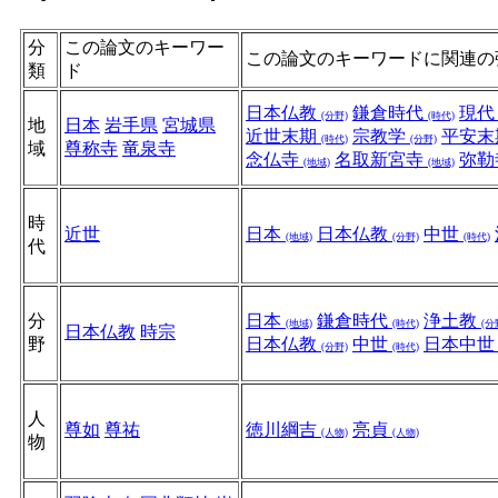
分
この論文のキーワー
この論文のキーワードに関連の
類
ド
日本仏教
鎌倉時代
現
(分野)
(時代)
地
日本
岩手県
宮城県
近世末期
宗教学
平安末
(時代)
(分野)
域
尊称寺
竜泉寺
念仏寺
名取新宮寺
弥勒
(地域)
(地域)
時
近世
日本
日本仏教
中世
(地域)
(分野)
(時代)
代
分
日本
鎌倉時代
浄土教
(地域)
(時代)
(分
日本仏教
時宗
野
日本仏教
中世
日本中
(分野)
(時代)
人
尊如
尊祐
徳川綱吉
亮貞
(人物)
(人物)
物