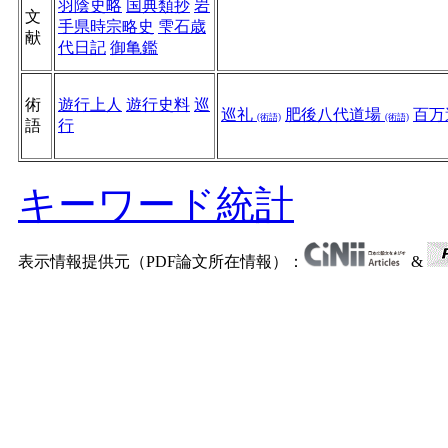
羽陰史略
国典類抄
岩
文
手県時宗略史
雫石歳
献
代日記
御亀鑑
術
遊行上人
遊行史料
巡
巡礼
肥後八代道場
百万
(術語)
(術語)
語
行
キーワード統計
表示情報提供元（PDF論文所在情報）：
&