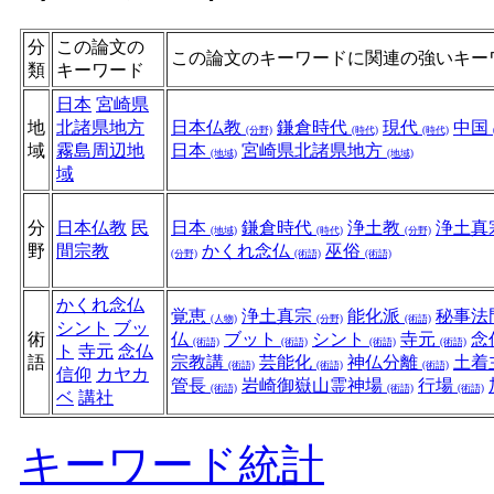
分
この論文の
この論文のキーワードに関連の強いキー
類
キーワード
日本
宮崎県
地
北諸県地方
日本仏教
鎌倉時代
現代
中国
(分野)
(時代)
(時代)
域
霧島周辺地
日本
宮崎県北諸県地方
(地域)
(地域)
域
分
日本仏教
民
日本
鎌倉時代
浄土教
浄土真
(地域)
(時代)
(分野)
野
間宗教
かくれ念仏
巫俗
(分野)
(術語)
(術語)
かくれ念仏
覚恵
浄土真宗
能化派
秘事法
(人物)
(分野)
(術語)
シント
ブッ
術
仏
ブット
シント
寺元
念
(術語)
(術語)
(術語)
(術語)
ト
寺元
念仏
語
宗教講
芸能化
神仏分離
土着
(術語)
(術語)
(術語)
信仰
カヤカ
管長
岩崎御嶽山霊神場
行場
(術語)
(術語)
(術語)
ベ
講社
キーワード統計