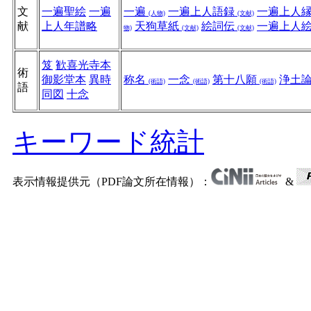
文
一遍聖絵
一遍
一遍
一遍上人語録
一遍上人
(人物)
(文献)
献
上人年譜略
天狗草紙
絵詞伝
一遍上人
物)
(文献)
(文献)
笈
歓喜光寺本
術
御影堂本
異時
称名
一念
第十八願
浄土
(術語)
(術語)
(術語)
語
同図
十念
キーワード統計
表示情報提供元（PDF論文所在情報）：
&