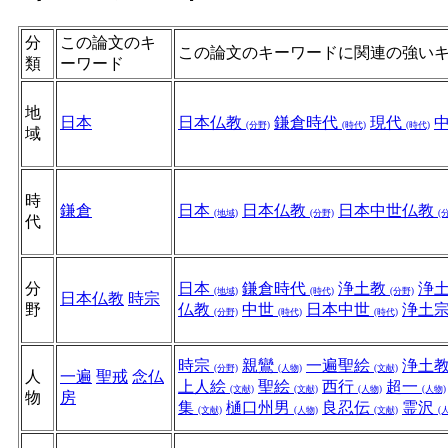
分
この論文のキ
この論文のキーワードに関連の強い
類
ーワード
地
日本
日本仏教
鎌倉時代
現代
(分野)
(時代)
(時代)
域
時
鎌倉
日本
日本仏教
日本中世仏教
(地域)
(分野)
(
代
分
日本
鎌倉時代
浄土教
浄
(地域)
(時代)
(分野)
日本仏教
時宗
野
仏教
中世
日本中世
浄土
(分野)
(時代)
(時代)
時宗
親鸞
一遍聖絵
浄土
(分野)
(人物)
(文献)
人
一遍
聖戒
念仏
上人絵
聖絵
西行
超一
(文献)
(文献)
(人物)
(人物)
物
房
集
樋口州男
良忍伝
霊沢
(文献)
(人物)
(文献)
(