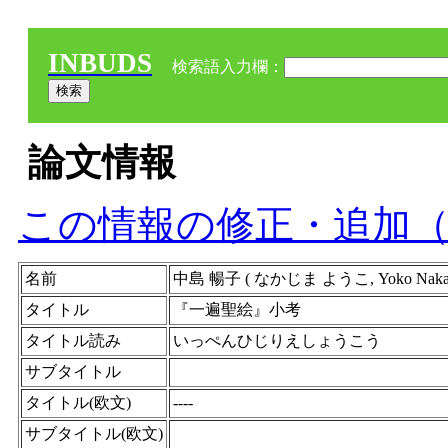
INBUDS
検索語入力欄：
論文情報
この情報の修正・追加
名前
中島 暢子 ( なかじま ようこ, Yoko Na
タイトル
『一遍聖絵』小考
タイトル読み
いっぺんひじりえしょうこう
サブタイトル
タイトル(欧文)
----
サブタイトル(欧文)