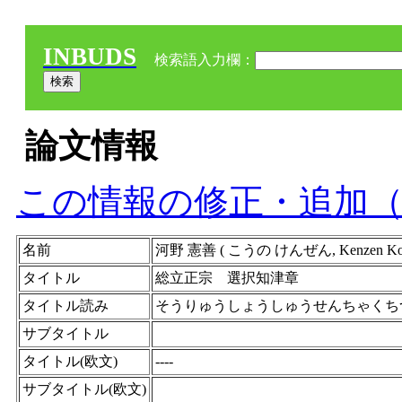
INBUDS
検索語入力欄：
論文情報
この情報の修正・追加
名前
河野 憲善 ( こうの けんぜん, Kenze
タイトル
総立正宗 選択知津章
タイトル読み
そうりゅうしょうしゅうせんちゃくち
サブタイトル
タイトル(欧文)
----
サブタイトル(欧文)