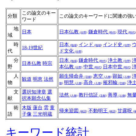
この論文のキー
分類
この論文のキーワードに関連の強
ワード
地
日本
日本仏教
鎌倉時代
現代
(分野)
(時代)
(時代)
域
時
日本
インド
インド史
(地域)
(地域)
(分野)
18-19世紀
代
ド文化
(分野)
分
日本
鎌倉時代
浄土教
(地域)
(時代)
(分野)
日本仏教
時宗
野
本仏教
中世
日本中世
(分野)
(時代)
(時代)
人
願生帰命弁
恵空
顕如
(文献)
(人物)
(人物)
観道
明恵
法然
物
明慧
高弁
摧邪輪
浄
物)
(人物)
(人物)
(文献)
文
選択知津章
選
法然
教行信証
善導
無
(人物)
(文献)
(人物)
献
択本願念仏集
術
木版
蓮台
雲
童
帰来迎図
不動明王
甘露呪
(術語)
(術語)
(
語
子像
三光明蔵
キーワード統計